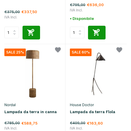
€795,00
€636,00
IVA Incl.
€375,00
€337,50
IVA Incl.
• Disponibile
SALE 25%
SALE 60%
Nordal
House Doctor
Lampada da terra in canna
Lampada da terra Flola
€785,00
€409,00
€588,75
€163,60
IVA Incl.
IVA Incl.