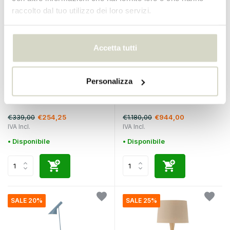
raccolto dal tuo utilizzo dei loro servizi.
Accetta tutti
House Doctor
Louis Poulsen
Personalizza
piano club ferro Lampada in
Lampada da terra AJ grigio
ottone
caldo
€339,00
€1.180,00
€254,25
€944,00
IVA Incl.
IVA Incl.
• Disponibile
• Disponibile
SALE 20%
SALE 25%