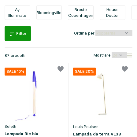
Ay
Broste
House
Bloomingville
Illuminate
Copenhagen
Doctor
Ordina per:
Filter
Mostrare:
87 prodotti
SALE 10%
SALE 20%
Seletti
Louis Poulsen
Lampada Bic blu
Lampada da terra VL38