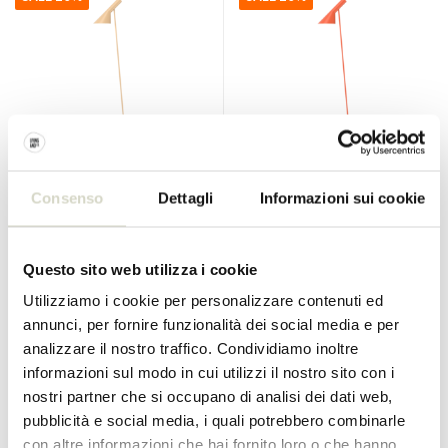
Louis Poulsen
Louis Poulsen
Consenso
Dettagli
Informazioni sui cookie
Lampada da terra AJ sabbia
Lampada da terra AJ
calda
arancione elettrico
€1.180,00
€1.180,00
€944,00
€944,00
Questo sito web utilizza i cookie
IVA Incl.
IVA Incl.
Utilizziamo i cookie per personalizzare contenuti ed
• Disponibile
• Disponibile
annunci, per fornire funzionalità dei social media e per
analizzare il nostro traffico. Condividiamo inoltre
informazioni sul modo in cui utilizzi il nostro sito con i
nostri partner che si occupano di analisi dei dati web,
SALE 25%
SALE 20%
pubblicità e social media, i quali potrebbero combinarle
con altre informazioni che hai fornito loro o che hanno