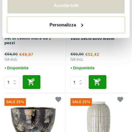
Accetta tutti
Personalizza
Bloomingville
Bloomingville
Set di cestini Indra da 2
Vaso decorativo Mavel
pezzi
€64,90
€69,90
€48,67
€52,42
IVA Incl.
IVA Incl.
• Disponibile
• Disponibile
SALE 25%
SALE 25%