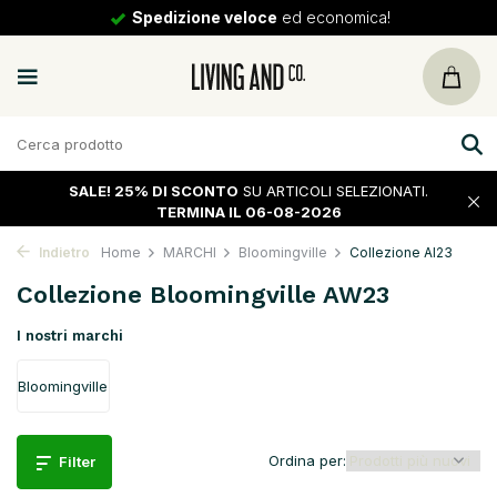
30 giorni
di ritorno
SALE!
25% DI SCONTO
SU ARTICOLI SELEZIONATI.
TERMINA IL 06-08-2026
Indietro
Home
MARCHI
Bloomingville
Collezione AI23
Collezione Bloomingville AW23
I nostri marchi
Bloomingville
Ordina per:
Filter