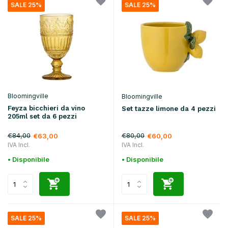
SALE 25%
SALE 25%
Bloomingville
Bloomingville
Feyza bicchieri da vino
Set tazze limone da 4 pezzi
205ml set da 6 pezzi
€84,00
€80,00
€63,00
€60,00
IVA Incl.
IVA Incl.
• Disponibile
• Disponibile
SALE 25%
SALE 25%