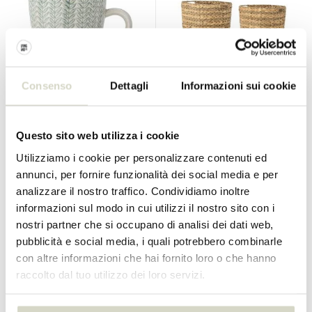
Consenso
Dettagli
Informazioni sui cookie
Bloomingville
Bloomingville
Tazze in acero blu set da 8
Set cestini Indra naturali da
pezzi
2 pezzi
Questo sito web utilizza i cookie
€90,00
€99,90
€67,50
€74,92
Utilizziamo i cookie per personalizzare contenuti ed
IVA Incl.
IVA Incl.
annunci, per fornire funzionalità dei social media e per
• Disponibile
• Disponibile
analizzare il nostro traffico. Condividiamo inoltre
informazioni sul modo in cui utilizzi il nostro sito con i
nostri partner che si occupano di analisi dei dati web,
pubblicità e social media, i quali potrebbero combinarle
con altre informazioni che hai fornito loro o che hanno
SALE 25%
SALE 25%
raccolto dal tuo utilizzo dei loro servizi.