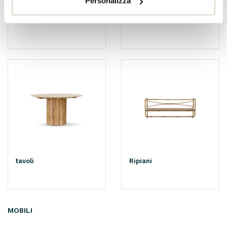
Personalizza
tratto
sedie
tavoli
Ripiani
MOBILI