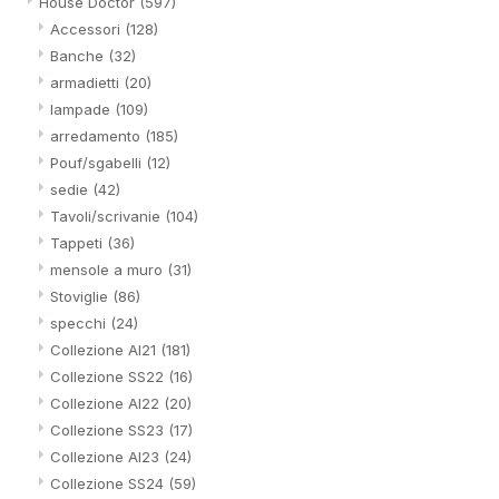
House Doctor
(597)
Accessori
(128)
Banche
(32)
armadietti
(20)
lampade
(109)
arredamento
(185)
Pouf/sgabelli
(12)
sedie
(42)
Tavoli/scrivanie
(104)
Tappeti
(36)
mensole a muro
(31)
Stoviglie
(86)
specchi
(24)
Collezione AI21
(181)
Collezione SS22
(16)
Collezione AI22
(20)
Collezione SS23
(17)
Collezione AI23
(24)
Collezione SS24
(59)