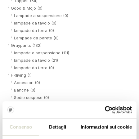
Tappeti
(54)
Good & Mojo
(0)
Lampade a sospensione
(0)
lampade da tavolo
(0)
lampade da terra
(0)
Lampade da parete
(0)
Graypants
(132)
lampade a sospensione
(111)
lampade da tavolo
(21)
lampade da terra
(0)
HKliving
(1)
Accessori
(0)
Banche
(0)
Sedie sospese
(0)
Arredamento
(1)
Lampade
(0)
Armadietti
(0)
Consenso
Dettagli
Informazioni sui cookie
Bara
(0)
Pouf
(0)