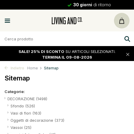
30 giorni
di ritorno
SALE!
25% DI SCONTO
SU ARTICOLI SELEZIONATI.
TERMINA IL 09-08-2026
Indietro
Home
Sitemap
Sitemap
Categorie:
DECORAZIONE
(1498)
Sfondo
(526)
Vasi di fiori
(163)
Oggetti di decorazione
(373)
Vassoi
(25)