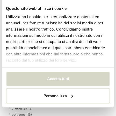
sgabelli
(0)
Questo sito web utilizza i cookie
Cuscini / Coperte
(0)
Specchi
(0)
Utilizziamo i cookie per personalizzare contenuti ed
Sedie
(0)
annunci, per fornire funzionalità dei social media e per
Tavoli
(1)
analizzare il nostro traffico. Condividiamo inoltre
Tappeti
(0)
informazioni sul modo in cui utilizzi il nostro sito con i
Stoviglie
(0)
nostri partner che si occupano di analisi dei dati web,
Collezione 2020 / 2021
(0)
pubblicità e social media, i quali potrebbero combinarle
Collezione 2021 / 2022
(1)
con altre informazioni che hai fornito loro o che hanno
Collezione HKliving 2022
(0)
raccolto dal tuo utilizzo dei loro servizi.
Collezione 2022 / 2023
(0)
Aggiunte collezione 2023
(0)
Collezione 2023/2024
(0)
Accetta tutti
Hubsch
(706)
Banche
(45)
Personalizza
hocker
(2)
Decorazione
(82)
credenza
(8)
poltrone
(16)