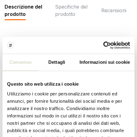
Descrizione del
Specifiche del
Recensioni
prodotto
prodotto
Bellissimo plaid di Broste Copenhagen in cotone. Il plaid Broste
Copenhagen Maren porta atmosfera ai tuoi interni. Disponibile in
due colori. Dimensioni 130x180 cm
Consenso
Dettagli
Informazioni sui cookie
Dimensioni: lunghezza 130 x larghezza 180 cm
Materiale: cotone
Colore: marrone, beige
Questo sito web utilizza i cookie
SPECIFICHE DEL PRODOTTO
Utilizziamo i cookie per personalizzare contenuti ed
annunci, per fornire funzionalità dei social media e per
Numero dell'articolo
71010005
analizzare il nostro traffico. Condividiamo inoltre
informazioni sul modo in cui utilizzi il nostro sito con i
SKU
nostri partner che si occupano di analisi dei dati web,
pubblicità e social media, i quali potrebbero combinarle
EAN
5710688301164