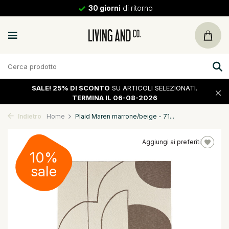
30 giorni
di ritorno
SALE!
25% DI SCONTO
SU ARTICOLI SELEZIONATI.
TERMINA IL 06-08-2026
Indietro
Home
Plaid Maren marrone/beige - 71...
Aggiungi ai preferiti
10%
sale