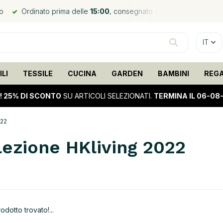
no
Ordinato prima delle
15:00
, consegnato domani*
Spediz
IT
LI
TESSILE
CUCINA
GARDEN
BAMBINI
REG
!
25% DI SCONTO
SU ARTICOLI SELEZIONATI.
TERMINA IL 06-08
022
lezione HKliving 2022
dotto trovato!...