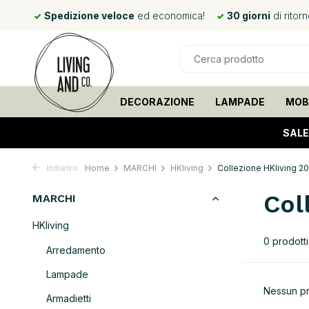
mani*
Spedizione veloce
ed economica!
30 giorni
di ritor
DECORAZIONE
LAMPADE
MOBI
SALE
Indietro
Home
MARCHI
HKliving
Collezione HKliving 2
Col
MARCHI
HKliving
0 prodotti
Arredamento
Lampade
Nessun pro
Armadietti