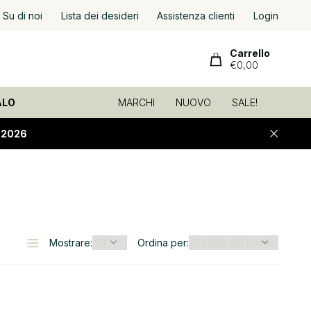
ione veloce
Su di noi
ed economica!
Lista dei desideri
Assistenza clienti
Login
Carrello
€0,00
ALO
MARCHI
NUOVO
SALE!
-2026
Mostrare:
Ordina per: