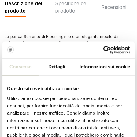
Descrizione del
Specifiche del
Recensioni
prodotto
prodotto
La panca Sorrento di Bloomingville è un elegante mobile da
esterno che unisce una struttura in legno di acacia con seduta e
schienale in polyrattan. Si consiglia di posizionare i mobili da
giardino in zone coperte. Dimensioni 132x77x67cm
Dimensioni: lunghezza 132 x altezza 77 x larghezza 67 cm
Consenso
Dettagli
Informazioni sui cookie
Materiale: polyrattan, legno, ferro
Colore: naturale
Altro: Si consiglia di posizionare la panca in un luogo coperto o di
coprirla.
Questo sito web utilizza i cookie
Utilizziamo i cookie per personalizzare contenuti ed
SPECIFICHE DEL PRODOTTO
annunci, per fornire funzionalità dei social media e per
analizzare il nostro traffico. Condividiamo inoltre
Numero dell'articolo
82064715
informazioni sul modo in cui utilizzi il nostro sito con i
nostri partner che si occupano di analisi dei dati web,
SKU
82064715
pubblicità e social media, i quali potrebbero combinarle