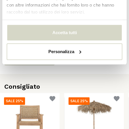
con altre informazioni che hai fornito loro o che hanno
EAN
5711173343829
raccolto dal tuo utilizzo dei loro servizi.
Recensioni
Accetta tutti
There are no reviews written yet about this product..
Personalizza
Crea la tua recensione
Consigliato
SALE 25%
SALE 25%