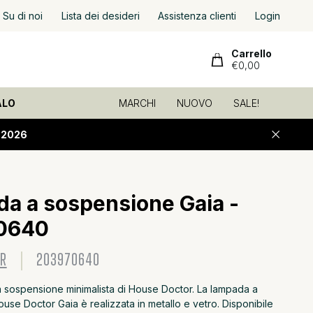
ione veloce
Su di noi
ed economica!
Lista dei desideri
Assistenza clienti
Login
Carrello
€0,00
ALO
MARCHI
NUOVO
SALE!
-2026
a a sospensione Gaia -
A
0640
OR
203970640
a sospensione minimalista di House Doctor. La lampada a
se Doctor Gaia è realizzata in metallo e vetro. Disponibile