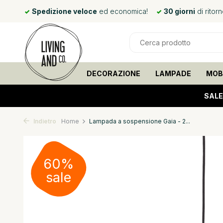
mani*
Spedizione veloce
ed economica!
30 giorni
di ritor
DECORAZIONE
LAMPADE
MOBI
SALE
Indietro
Home
Lampada a sospensione Gaia - 2...
60%
sale