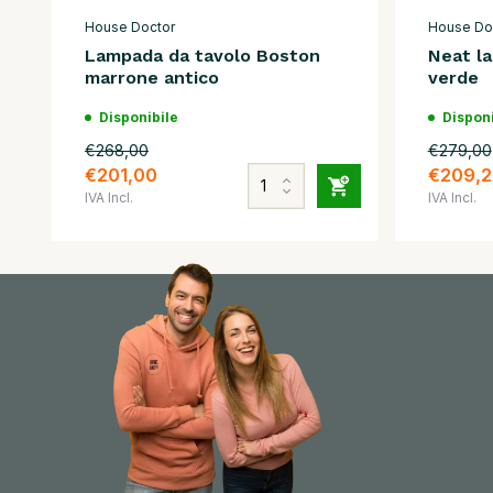
House Doctor
House Do
Lampada da tavolo Boston
Neat l
marrone antico
verde
Disponibile
Disponi
€268,00
€279,00
€201,00
€209,2
IVA Incl.
IVA Incl.