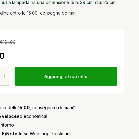
ni. La lampada ha una dimensione di h: 39 cm, dia: 25 cm.
rdina entro le 15:00, consegna domani
€161,00
0
Aggiungi al carrello
ima delle
15:00
, consegnato domani*
 veloce
ed economica!
 ritorno
,5/5 stelle
su Webshop Trustmark