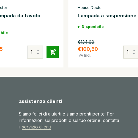
ctor
House Doctor
ampada da tavolo
Lampada a sospensione 
Disponibile
bile
€134,00
5
€100,50
IVA Incl.
assistenza clienti
Siamo felici di aiutarti e siamo pronti per te! Per
informazioni sui prodotti o sul tuo ordine, contatta
il
servizio clienti