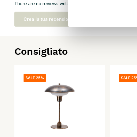
There are no reviews written yet about this product..
Crea la tua recensione
Consigliato
SALE 25%
SALE 2