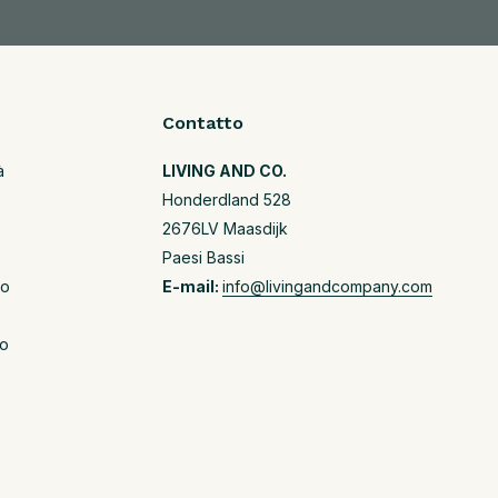
Contatto
à
LIVING AND CO.
Honderdland 528
2676LV Maasdijk
Paesi Bassi
io
E-mail:
info@livingandcompany.com
io