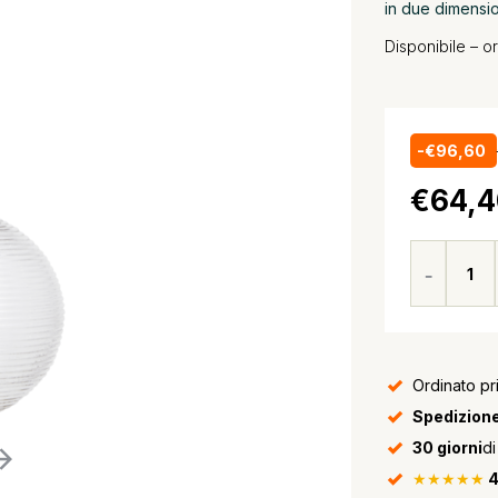
in due dimensio
Disponibile – o
-€96,60
€64,4
Ordinato pr
Spedizione
30 giorni
di
★★★★★
4