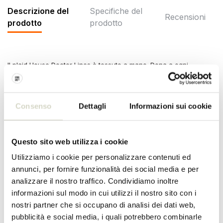
Descrizione del
Specifiche del
Recensioni
prodotto
prodotto
Il plaid House Doctor Lines è tessuto a mano. Dona a ogni
ambiente un aspetto caldo e accogliente. Realizzato in cotone e
misura 180x130 cm.
Dimensioni: lunghezza 180 x larghezza 130 cm
Consenso
Dettagli
Informazioni sui cookie
Materiale: cotone, acrilico
Colore: bianco sporco, nero
Altro: non adatto alla lavatrice
Questo sito web utilizza i cookie
SPECIFICHE DEL PRODOTTO
Utilizziamo i cookie per personalizzare contenuti ed
annunci, per fornire funzionalità dei social media e per
Numero dell'articolo
900000150
analizzare il nostro traffico. Condividiamo inoltre
informazioni sul modo in cui utilizzi il nostro sito con i
SKU
900000150
nostri partner che si occupano di analisi dei dati web,
pubblicità e social media, i quali potrebbero combinarle
EAN
5707644920347