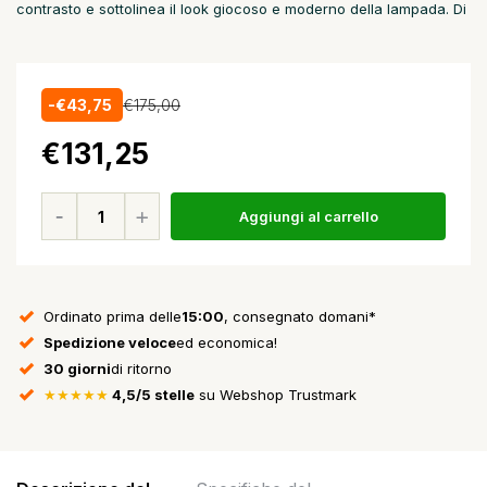
contrasto e sottolinea il look giocoso e moderno della lampada. Di
-€43,75
€175,00
€131,25
Aggiungi al carrello
Ordinato prima delle
15:00
, consegnato domani*
Spedizione veloce
ed economica!
30 giorni
di ritorno
★★★★★
4,5/5 stelle
su Webshop Trustmark