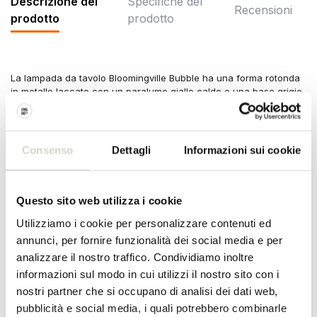
Descrizione del
Specifiche del
Recensioni
prodotto
prodotto
La lampada da tavolo Bloomingville Bubble ha una forma rotonda
in metallo laccato con un paralume giallo caldo e una base grigio
chiaro. Il cavo in tessuto color castagna crea un piacevole
contrasto e sottolinea il look giocoso e moderno della lampada. Di
Dimensioni: lunghezza 27 x altezza 34,5 x larghezza 27 cm
Consenso
Dettagli
Informazioni sui cookie
Materiale: metallo
Colore: naturale
Altro: attacco E14, max 40W. Lunghezza cavo 150cm
Questo sito web utilizza i cookie
SPECIFICHE DEL PRODOTTO
Utilizziamo i cookie per personalizzare contenuti ed
annunci, per fornire funzionalità dei social media e per
Numero dell'articolo
82063025
analizzare il nostro traffico. Condividiamo inoltre
informazioni sul modo in cui utilizzi il nostro sito con i
SKU
82063025
nostri partner che si occupano di analisi dei dati web,
pubblicità e social media, i quali potrebbero combinarle
EAN
5711173351572