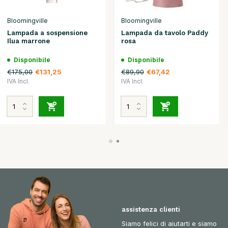
Bloomingville
Bloomingville
Lampada a sospensione
Lampada da tavolo Paddy
Ilua marrone
rosa
Disponibile
Disponibile
€175,00
€89,90
€131,25
€67,42
IVA Incl.
IVA Incl.
assistenza clienti
Siamo felici di aiutarti e siamo