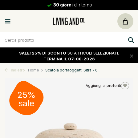
30 giorni
di ritorno
SALE!
25% DI SCONTO
SU ARTICOLI SELEZIONATI.
TERMINA IL 07-08-2026
Indietro
Home
Scatola portaoggetti Sitra - 6...
Aggiungi ai preferiti
25%
sale