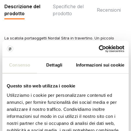
Descrizione del
Specifiche del
Recensioni
prodotto
prodotto
La scatola portaoggetti Nordal Sitra in travertino. Un piccolo
barattolo portaoggetti che è allo stesso tempo decorativo e
funzionale. Dimensioni 18x8x8 cm
Dimensioni: lunghezza 18 x larghezza 8 x altezza 8 cm
Consenso
Dettagli
Informazioni sui cookie
Materiale: travertino
Colore: avorio
Altro: potrebbero esserci differenze per articolo a causa del
materiale utilizzato.
Questo sito web utilizza i cookie
SPECIFICHE DEL PRODOTTO
Utilizziamo i cookie per personalizzare contenuti ed
annunci, per fornire funzionalità dei social media e per
analizzare il nostro traffico. Condividiamo inoltre
Numero dell'articolo
6076
informazioni sul modo in cui utilizzi il nostro sito con i
nostri partner che si occupano di analisi dei dati web,
SKU
6076
pubblicità e social media, i quali potrebbero combinarle