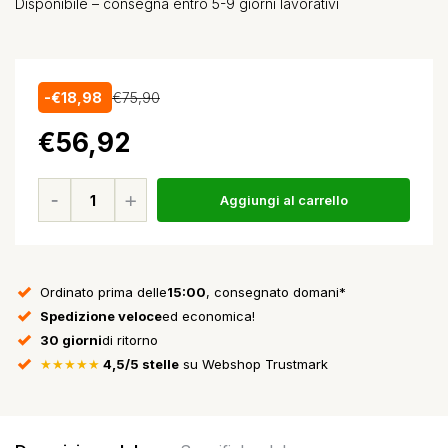
Disponibile – consegna entro 5-9 giorni lavorativi
-€18,98
€75,90
€56,92
Aggiungi al carrello
Ordinato prima delle
15:00
, consegnato domani*
Spedizione veloce
ed economica!
30 giorni
di ritorno
★★★★★
4,5/5 stelle
su Webshop Trustmark