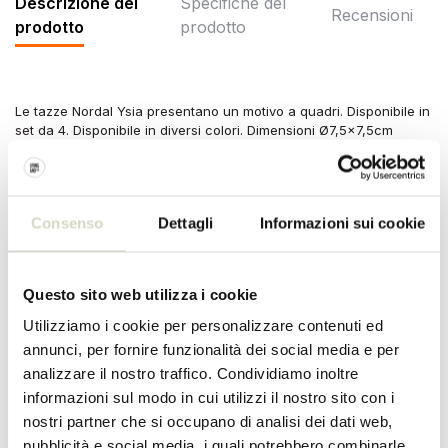
Descrizione del
Specifiche del
Recensioni
prodotto
prodotto
Le tazze Nordal Ysia presentano un motivo a quadri. Disponibile in
set da 4. Disponibile in diversi colori. Dimensioni Ø7,5x7,5cm
Dimensioni: diametro 7,5 x altezza 7,5 cm
Contenuto: 300ml
Materiale: ceramica
Colore: avorio, nero
Consenso
Dettagli
Informazioni sui cookie
Altro: lavabile in lavastoviglie e utilizzabile nel microonde. Non
adatto all'uso in forno. Potrebbero esserci delle differenze a
seconda dell'articolo.
Questo sito web utilizza i cookie
SPECIFICHE DEL PRODOTTO
Utilizziamo i cookie per personalizzare contenuti ed
annunci, per fornire funzionalità dei social media e per
analizzare il nostro traffico. Condividiamo inoltre
Numero dell'articolo
6570
informazioni sul modo in cui utilizzi il nostro sito con i
nostri partner che si occupano di analisi dei dati web,
SKU
6570
pubblicità e social media, i quali potrebbero combinarle