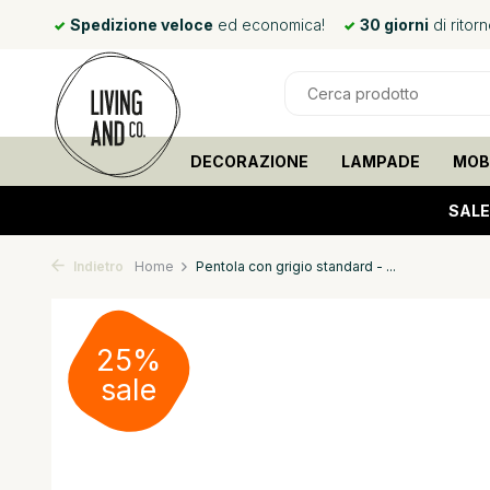
mani*
Spedizione veloce
ed economica!
30 giorni
di ritor
DECORAZIONE
LAMPADE
MOBI
SALE
Indietro
Home
Pentola con grigio standard - ...
25%
sale