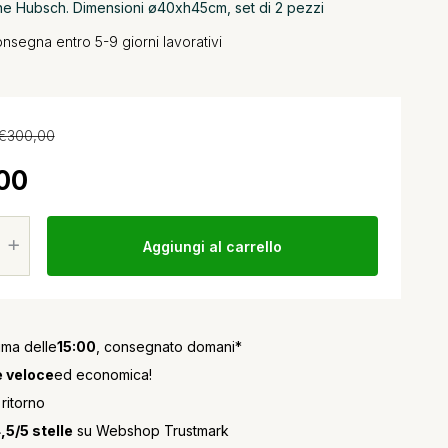
ne Hubsch. Dimensioni ø40xh45cm, set di 2 pezzi
onsegna entro 5-9 giorni lavorativi
€300,00
00
Aggiungi al carrello
ima delle
15:00
, consegnato domani*
 veloce
ed economica!
 ritorno
,5/5 stelle
su Webshop Trustmark