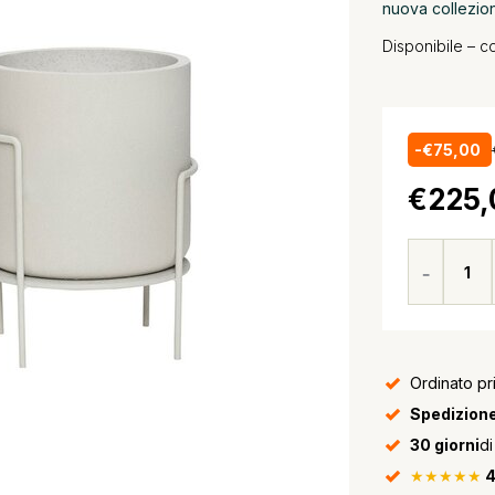
nuova collezio
Disponibile – c
-€75,00
€225,
Ordinato pr
Spedizione
30 giorni
di
★★★★★
4