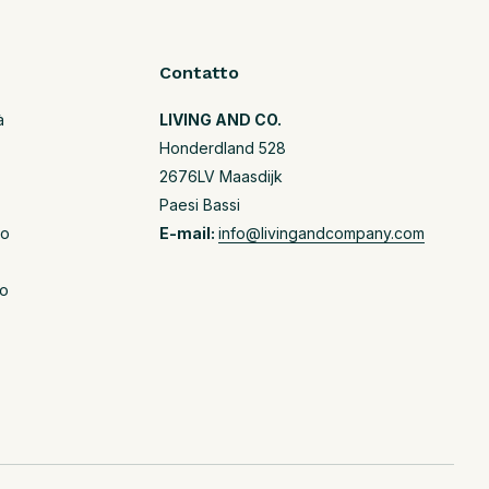
Contatto
à
LIVING AND CO.
Honderdland 528
2676LV Maasdijk
Paesi Bassi
io
E-mail:
info@livingandcompany.com
io