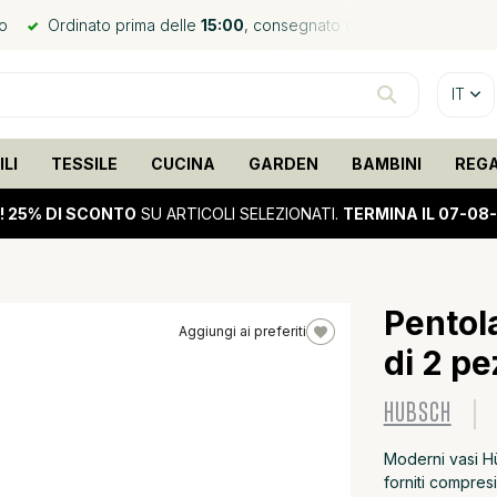
no
Ordinato prima delle
15:00
, consegnato domani*
Spediz
IT
LI
TESSILE
CUCINA
GARDEN
BAMBINI
REG
!
25% DI SCONTO
SU ARTICOLI SELEZIONATI.
TERMINA IL 07-08
Pentola
Aggiungi ai preferiti
di 2 pe
HUBSCH
Moderni vasi Hü
forniti compresi