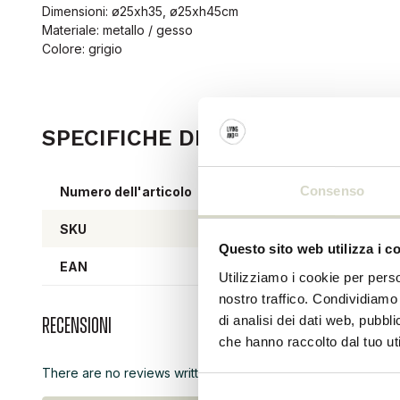
Dimensioni: ø25xh35, ø25xh45cm
Materiale: metallo / gesso
Colore: grigio
SPECIFICHE DEL PRODOTTO
Consenso
Numero dell'articolo
9909
SKU
Questo sito web utilizza i c
EAN
57127
Utilizziamo i cookie per perso
nostro traffico. Condividiamo 
di analisi dei dati web, pubbl
Recensioni
che hanno raccolto dal tuo uti
There are no reviews written yet about this product..