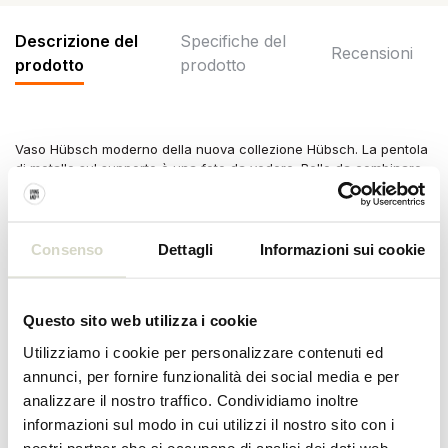
Descrizione del
Specifiche del
Recensioni
prodotto
prodotto
Vaso Hübsch moderno della nuova collezione Hübsch. La pentola
di metallo sul supporto è una foto da vedere. Bello da combinare
con altri articoli della nuova collezione Hubsch. Dimensioni
ø28xh100cm
Dimensioni: ø28xh100cm
Consenso
Dettagli
Informazioni sui cookie
Materiale: metallo
Colore: grigio
Questo sito web utilizza i cookie
Utilizziamo i cookie per personalizzare contenuti ed
SPECIFICHE DEL PRODOTTO
annunci, per fornire funzionalità dei social media e per
analizzare il nostro traffico. Condividiamo inoltre
informazioni sul modo in cui utilizzi il nostro sito con i
Numero dell'articolo
021219
nostri partner che si occupano di analisi dei dati web,