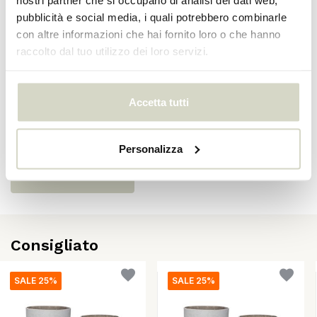
pubblicità e social media, i quali potrebbero combinarle
SKU
con altre informazioni che hai fornito loro o che hanno
EAN
5712772103906
raccolto dal tuo utilizzo dei loro servizi.
Recensioni
Accetta tutti
There are no reviews written yet about this product..
Personalizza
Crea la tua recensione
Consigliato
SALE 25%
SALE 25%