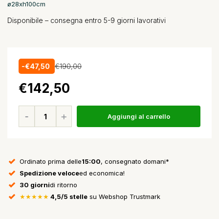
ø28xh100cm
Disponibile – consegna entro 5-9 giorni lavorativi
-€47,50
€190,00
€142,50
Aggiungi al carrello
Ordinato prima delle
15:00
, consegnato domani*
Spedizione veloce
ed economica!
30 giorni
di ritorno
★★★★★
4,5/5 stelle
su Webshop Trustmark