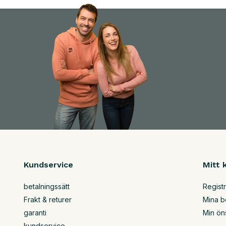
Kundservice
Mitt 
betalningssätt
Regist
Frakt & returer
Mina b
garanti
Min ön
kundservice