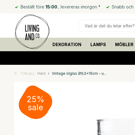
Beställt före
15:00
, levereras imorgon *
Snabb och bi
DEKORATION
LAMPS
MÖBLER
Tillbaka
Hem
Vintage ölglas Ø6,5x15cm - u...
25%
sale