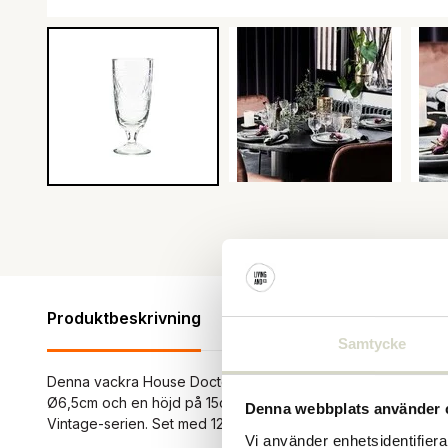
Produktbeskrivning
Produktspecifikationer
Rece
Samtycke
Denna vackra House Doctor Vintage ölglas har en vacker el
Ø6,5cm och en höjd på 15cm. Kombinera detta glas med de 
Denna webbplats använder 
Vintage-serien. Set med 12 stycken.
Vi använder enhetsidentifierar