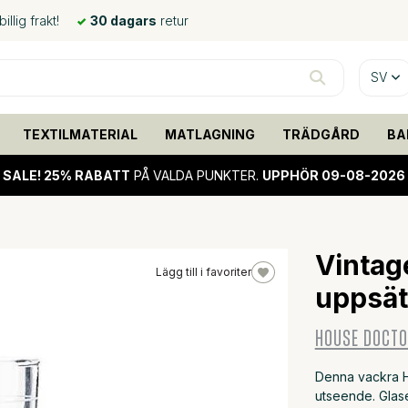
llig frakt!
30 dagars
retur
SV
TEXTILMATERIAL
MATLAGNING
TRÄDGÅRD
BA
SALE!
25% RABATT
PÅ VALDA PUNKTER.
UPPHÖR 09-08-2026
Vintag
Lägg till i favoriter
uppsät
25%
sale
HOUSE DOCT
Denna vackra H
utseende. Glas