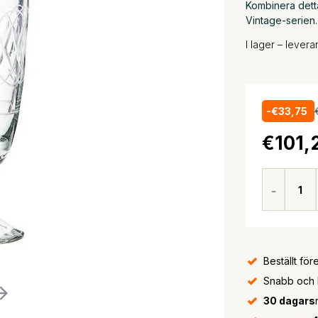
Kombinera dett
Vintage-serien.
I lager – lever
-€33,75
€101,
Beställt för
Snabb och bi
30 dagars