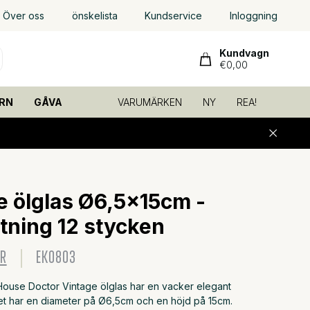
Över oss
önskelista
Kundservice
Inloggning
Kundvagn
€0,00
RN
GÅVA
VARUMÄRKEN
NY
REA!
e ölglas Ø6,5x15cm -
tning 12 stycken
OR
EK0803
ouse Doctor Vintage ölglas har en vacker elegant
et har en diameter på Ø6,5cm och en höjd på 15cm.