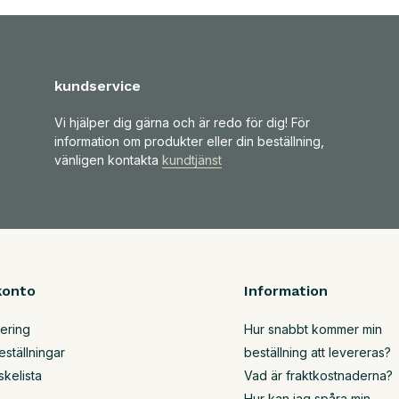
kundservice
Vi hjälper dig gärna och är redo för dig! För
information om produkter eller din beställning,
vänligen kontakta
kundtjänst
konto
Information
rering
Hur snabbt kommer min
eställningar
beställning att levereras?
skelista
Vad är fraktkostnaderna?
Hur kan jag spåra min