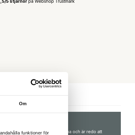
,5/5 stjärnor
på Webshop Trustmark
Om
kundservice
Vi hjälper dig gärna och är redo att
andahålla funktioner för