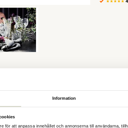
★★★★★
4
nsioner
Information
egant utseende. Glaset har en diameter på
andra vackra glasögonen från House Doctor
cookies
e för att anpassa innehållet och annonserna till användarna, tillh