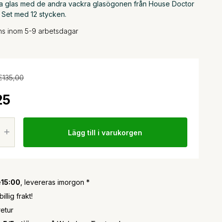
a glas med de andra vackra glasögonen från House Doctor
 Set med 12 stycken.
ans inom 5-9 arbetsdagar
€135,00
25
Lägg till i varukorgen
e
15:00
, levereras imorgon *
llig frakt!
retur