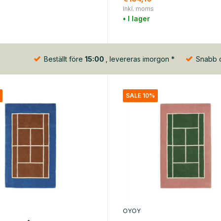
Inkl. moms
• I lager
Beställt före
15:00
, levereras imorgon *
Snabb oc
SALE 10%
OYOY