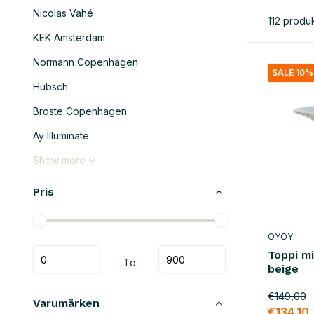
Nicolas Vahé
112 produ
KEK Amsterdam
Normann Copenhagen
SALE 10%
Hubsch
Broste Copenhagen
Ay Illuminate
Show more
Pris
OYOY
Toppi m
To
beige
€149,00
Varumärken
€134,10