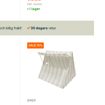
Inkl. moms
• I lager
h billig frakt!
30 dagars
retur
SALE 10%
OYOY