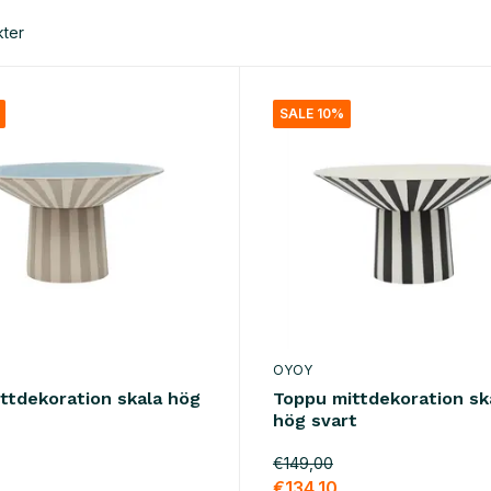
kter
SALE 10%
OYOY
ittdekoration skala hög
Toppu mittdekoration sk
hög svart
€149,00
€134,10