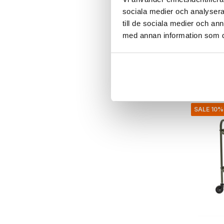
Nana mi
sociala medier och analysera 
till de sociala medier och a
€179,99
med annan information som du 
€161,99
Inkl. moms
• I lager
SALE 10%