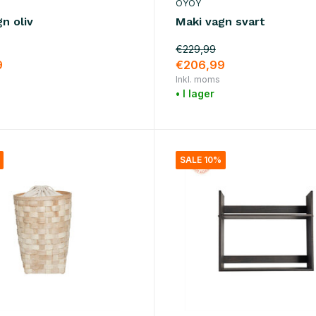
OYOY
n oliv
Maki vagn svart
€229,99
9
€206,99
Inkl. moms
• I lager
SALE 10%