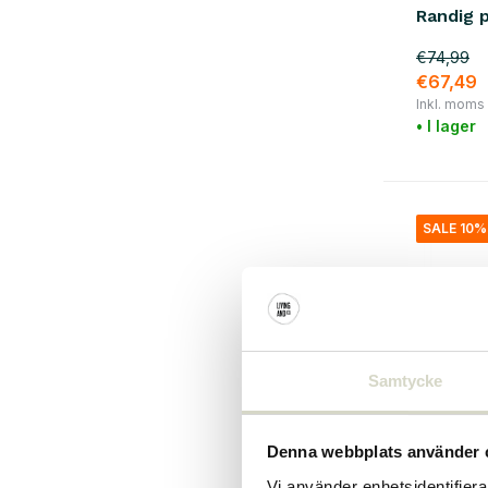
Randig 
Glas / keramik
(22)
€74,99
stål
(21)
€67,49
Show more
Inkl. moms
• I lager
SALE 10%
Samtycke
Denna webbplats använder 
OYOY
Vi använder enhetsidentifierar