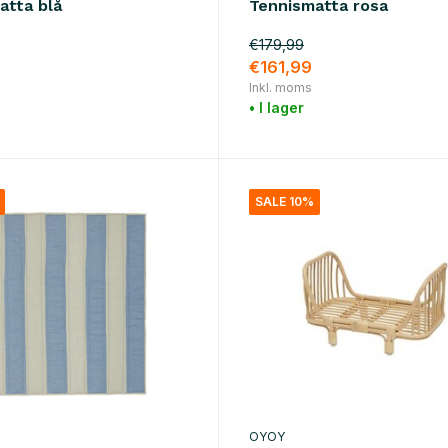
atta blå
Tennismatta rosa
€179,99
€161,99
Inkl. moms
• I lager
SALE 10%
OYOY