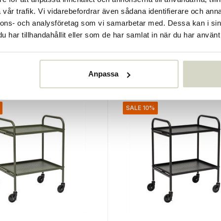
nisoffa
Nana minibord
vår trafik. Vi vidarebefordrar även sådana identifierare och anna
nnons- och analysföretag som vi samarbetar med. Dessa kan i sin
€189,99
har tillhandahållit eller som de har samlat in när du har använt 
€170,99
Inkl. moms
• I lager
Anpassa
SALE 10%