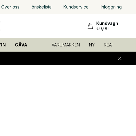
Över oss
önskelista
Kundservice
Inloggning
Kundvagn
€0,00
RN
GÅVA
VARUMÄRKEN
NY
REA!