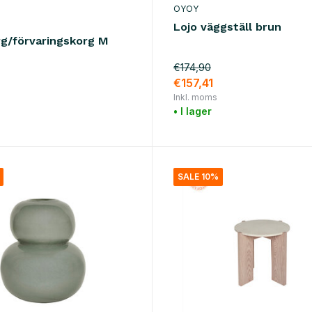
OYOY
Lojo väggställ brun
rg/förvaringskorg M
€174,90
€157,41
Inkl. moms
• I lager
SALE 10%