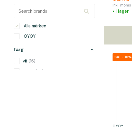
Inkl. moms
• I lager
Alla märken
OYOY
färg
SALE 10%
vit
(16)
beige
(28)
svart
(18)
blå
(11)
grön
(6)
grå
(17)
gul
(8)
OYOY