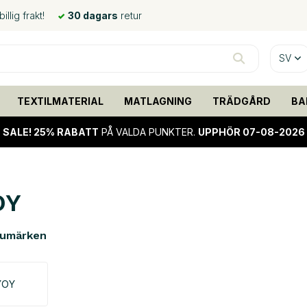
llig frakt!
30 dagars
retur
SV
TEXTILMATERIAL
MATLAGNING
TRÄDGÅRD
BA
SALE!
25% RABATT
PÅ VALDA PUNKTER.
UPPHÖR 07-08-2026
OY
rumärken
YOY