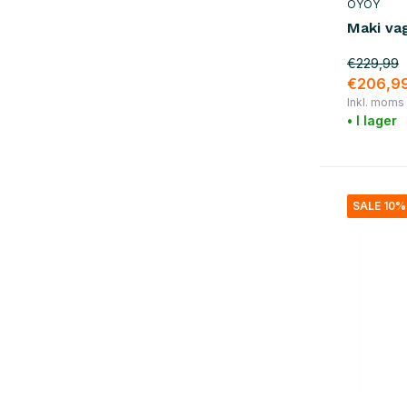
OYOY
Maki vag
€229,99
€206,9
Inkl. moms
• I lager
SALE 10%