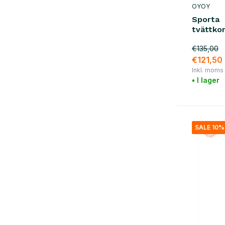
OYOY
Sporta
tvättko
€135,00
€121,50
Inkl. moms
• I lager
SALE 10%