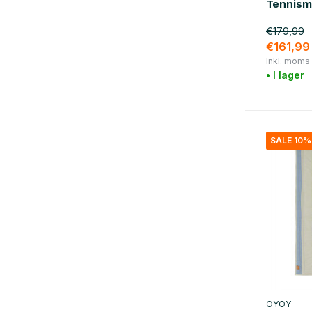
apelsin
(3)
Tennism
röd
(7)
€179,99
€161,99
violett
(1)
Inkl. moms
• I lager
Show more
material
trä
(22)
SALE 10%
metall
(12)
marmor
(1)
rotting
(12)
plast
(1)
bomull
(25)
mässing
(11)
OYOY
ylle
(9)