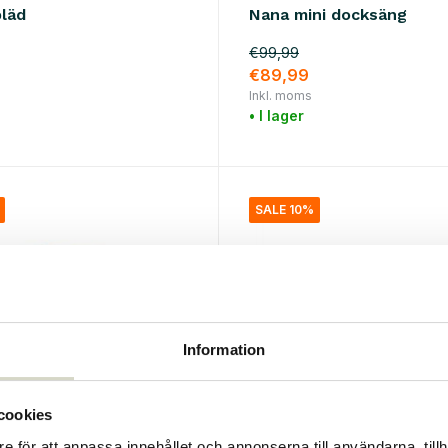
pläd
Nana mini docksäng
€99,99
€89,99
Inkl. moms
• I lager
SALE 10%
Information
cookies
OYOY
e för att anpassa innehållet och annonserna till användarna, tillh