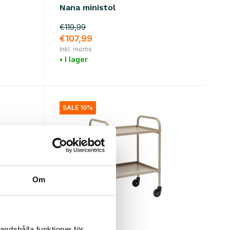
Nana ministol
€119,99
€107,99
Inkl. moms
• I lager
SALE 10%
Om
OYOY
andahålla funktioner för