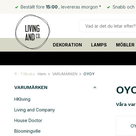
Beställt före
15:00
, levereras imorgon *
Snabb och bi
DEKORATION
LAMPS
MÖBLER
Tillbaka
Hem
VARUMÄRKEN
OYOY
OY
VARUMÄRKEN
HKliving
Våra va
Living and Company
House Doctor
O
Bloomingville