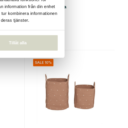
Maki vagn lera
n information från din enhet
 tur kombinera informationen
€229,99
deras tjänster.
€206,99
Inkl. moms
• I lager
Tillåt alla
SALE 10%