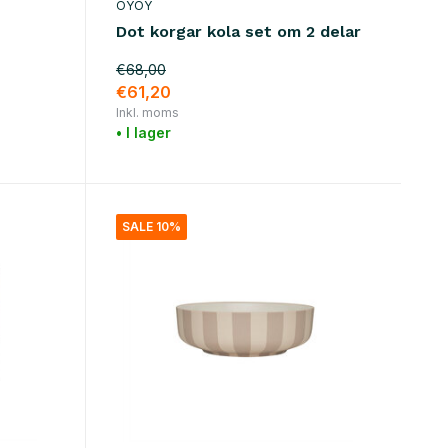
OYOY
Dot korgar kola set om 2 delar
€68,00
€61,20
Inkl. moms
• I lager
SALE 10%