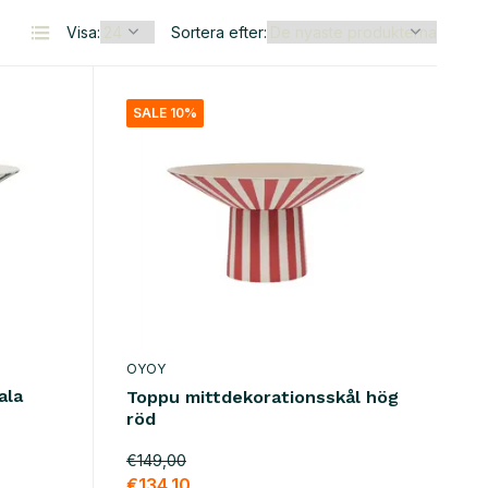
Visa:
Sortera efter:
SALE 10%
OYOY
ala
Toppu mittdekorationsskål hög
röd
€149,00
€134,10