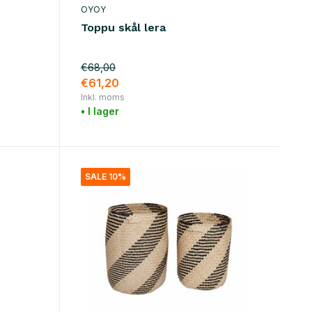
OYOY
Toppu skål lera
€68,00
€61,20
Inkl. moms
• I lager
SALE 10%