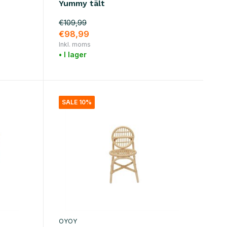
Yummy tält
€109,99
€98,99
Inkl. moms
• I lager
SALE 10%
OYOY