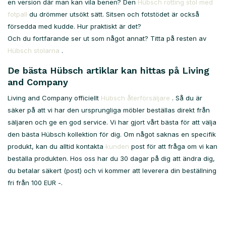
en version där man kan vila benen? Den
Hübsch rotting stol med
fotpall
du drömmer utsökt sätt. Sitsen och fotstödet är också
försedda med kudde. Hur praktiskt är det?
Och du fortfarande ser ut som något annat? Titta på resten av
Hübsch stolarna
.
De bästa Hübsch artiklar kan hittas på Living
and Company
Living and Company officiellt
Hübsch återförsäljare
. Så du är
säker på att vi har den ursprungliga möbler beställas direkt från
säljaren och ge en god service. Vi har gjort vårt bästa för att välja
den bästa Hübsch kollektion för dig. Om något saknas en specifik
produkt, kan du alltid kontakta
kunden
post för att fråga om vi kan
beställa produkten. Hos oss har du 30 dagar på dig att ändra dig,
du betalar säkert (post) och vi kommer att leverera din beställning
fri från 100 EUR -.