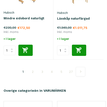
Hubsch
Hubsch
Mindre sidobord naturligt
Lässkåp naturfärgad
€230,00
€1.349,00
€172,50
€1.011,75
Inkl. moms
Inkl. moms
• I lager
• I lager
1
2
3
4
5
27
Overige categorieën in VARUMÄRKEN