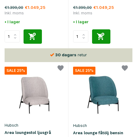
€1.399,00
€1.399,00
€1.049,25
€1.049,25
Inkl. moms
Inkl. moms
• I lager
• I lager
30 dagars
retur
SALE 25%
SALE 25%
Hubsch
Hubsch
Area loungestol ljusgrå
Area lounge fåtölj bensin