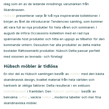
idag som en av de ledande inrednings varumärken från
Skandinavien.
Hübsch
presenterar varje år två nya inspirerande kollektioner. I
början av året de introducerar Tendencies samling, som kommer
att vara full av nya produkter för hela våren och sommaren. I
augusti de införa Occassions kollektion med en rad nya
spännande höst produkter och hitta en uppsjö av tillbehör för den
kommande vintern. Dessutom har alla produkter av detta märke
bostäder Rättvisemärkt produkter. Hübsch Detta passar perfekt
med visionen av levnads- och företag!
Hübsch möbler är tidlösa
En stor del av Hübsch samlingen består av
möbler
med den bästa
skandinavisk design, kvalitet material från hela världen och
hantverk är viktiga faktorer. Detta resulterar i en exklusiv
möbelklassiker
i framtiden. Den
Hübsch samlingen
består av
bekväma
soffor
, vackra
mattor
, moderna tabeller och mer fina
skandinaviska möbler.