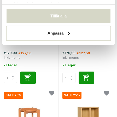
samlat in när du har använt deras tjänster.
Tillåt alla
Anpassa
Hubsch
Hubsch
Alltid ljusgrå avföring
Always stool petrol
€170,00
€170,00
€127,50
€127,50
Inkl. moms
Inkl. moms
• I lager
• I lager
SALE 25%
SALE 25%