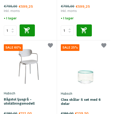
€799,00
€799,00
€599,25
€599,25
Inkl. moms
Inkl. moms
• I lager
• I lager
SALE 60%
SALE 25%
Hubsch
Hubsch
Bågstol ljusgrå -
Clea skålar S set med 6
utställningsmodell
delar
€280,00
€186,00
€112,00
€139,50