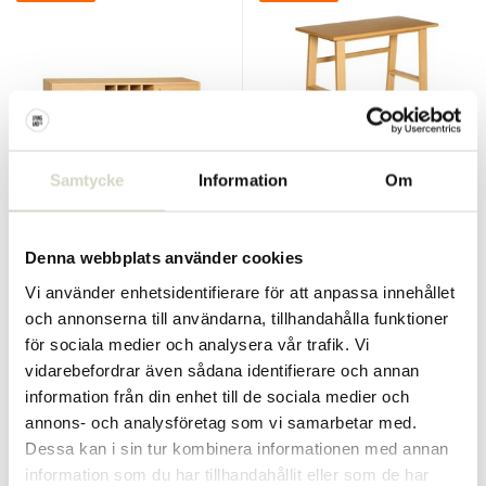
Samtycke
Information
Om
Hubsch
Hubsch
Nobby skåp/skänk
Poke-skrivbord naturfärgat
naturfärgad
Denna webbplats använder cookies
€1.199,00
€310,00
€899,25
€232,50
Inkl. moms
Inkl. moms
Vi använder enhetsidentifierare för att anpassa innehållet
och annonserna till användarna, tillhandahålla funktioner
• I lager
• I lager
för sociala medier och analysera vår trafik. Vi
vidarebefordrar även sådana identifierare och annan
information från din enhet till de sociala medier och
annons- och analysföretag som vi samarbetar med.
SALE 25%
SALE 25%
Dessa kan i sin tur kombinera informationen med annan
information som du har tillhandahållit eller som de har