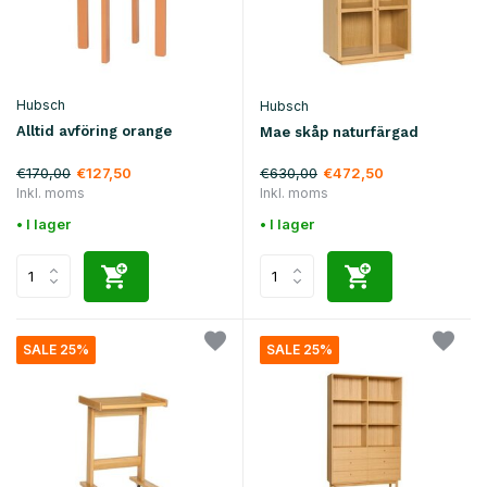
Hubsch
Hubsch
Alltid avföring orange
Mae skåp naturfärgad
€170,00
€630,00
€127,50
€472,50
Inkl. moms
Inkl. moms
• I lager
• I lager
SALE 25%
SALE 25%