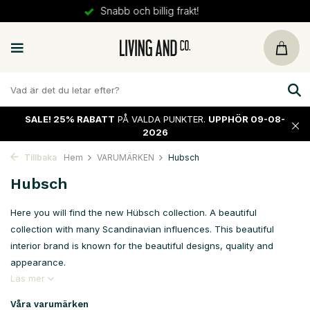
30 dagars
retur
SALE!
25% RABATT
PÅ VALDA PUNKTER.
UPPHÖR 09-08-
2026
Tillbaka
Hem
VARUMÄRKEN
Hubsch
Hubsch
Here you will find the new Hübsch collection. A beautiful
collection with many Scandinavian influences. This beautiful
interior brand is known for the beautiful designs, quality and
appearance.
Läs mer
Våra varumärken