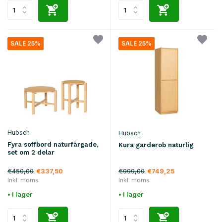
SALE 25%
SALE 25%
Hubsch
Hubsch
Fyra soffbord naturfärgade,
Kura garderob naturlig
set om 2 delar
€450,00
€999,00
€337,50
€749,25
Inkl. moms
Inkl. moms
• I lager
• I lager