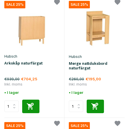
SALE 25%
SALE 25%
Hubsch
Hubsch
Arkskåp naturfärgat
Merge nattduksbord
naturfärgat
€939,00
€260,00
€704,25
€195,00
Inkl. moms
Inkl. moms
• I lager
• I lager
SALE 25%
SALE 25%