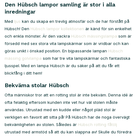
Den Hübsch lampor samling är stor i alla
inredningar
Med
ljus
kan du skapa en trevlig atmosfär och de har förstått på
Hübsch! Den
Hübsch lampor kollektionen
är känd för sin enkelhet
och enkla mönster. Är den vackra
Hübsch mässingslampa
som är
försedd med sex stora vita lampskärmar som är vridbar och kan
göras unikt i önskad position. En bijpassande lampan
Hübsch
mässing golvlampa
som har tre vita lampskärmar och fantastiska
ljusspel. Med en lampa Hübsch är du säker på att du får ett
blickfång i ditt hem!
Bekväma stolar Hübsch
Ofta människor tror att en rotting stol är inte bekväm. Denna idé är
ofta felaktig eftersom kunden inte vet hur väl stolen måste
användas. Utrustad med en kudde eller något pläd stol är
verkligen en favorit att sitta på! På Hübsch har de noga övervägt
bekvämligheten av stolen. Således är
Hübsch rotting fåtölj
utrustad med armstöd så att du kan slappna av! Skulle du föredra