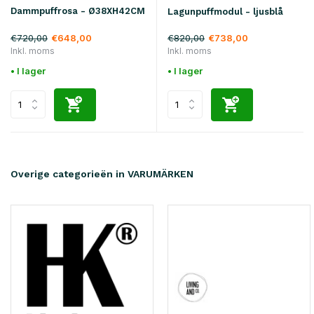
Dammpuffrosa - Ø38XH42CM
Lagunpuffmodul - ljusblå
€720,00
€820,00
€648,00
€738,00
Inkl. moms
Inkl. moms
• I lager
• I lager
Overige categorieën in VARUMÄRKEN