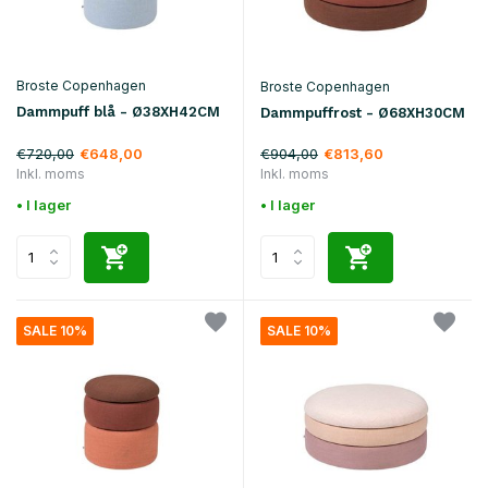
Broste Copenhagen
Broste Copenhagen
Dammpuff blå - Ø38XH42CM
Dammpuffrost - Ø68XH30CM
€720,00
€904,00
€648,00
€813,60
Inkl. moms
Inkl. moms
• I lager
• I lager
SALE 10%
SALE 10%