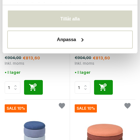
samlat in när du har använt deras tjänster.
Tillåt alla
Broste Copenhagen
Broste Copenhagen
Anpassa
Pundpuff ockra Ø68cm
Dammpuff blå - Ø68XH30CM
€904,00
€904,00
€813,60
€813,60
Inkl. moms
Inkl. moms
• I lager
• I lager
SALE 10%
SALE 10%