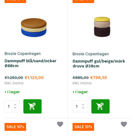
Broste Copenhagen
Broste Copenhagen
Dammpuff blå/sand/ocker
Dammpuff gul/beige/mörk
Ø68cm
druva Ø38cm
€1.250,00
€885,00
€1.125,00
€796,50
Inkl. moms
Inkl. moms
• I lager
• I lager
SALE 10%
SALE 10%