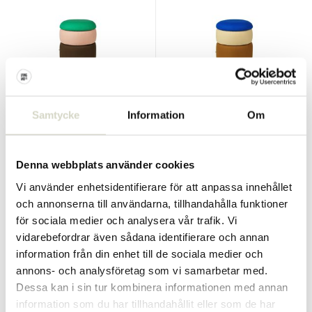
Broste Copenhagen
Broste Copenhagen
Samtycke
Information
Om
Dammpuff grön/rosa/kaffe
Dammpuff blå/sand/ocker
Ø38cm
Ø38cm
€885,00
€885,00
€796,50
€796,50
Denna webbplats använder cookies
Inkl. moms
Inkl. moms
Vi använder enhetsidentifierare för att anpassa innehållet
• I lager
• I lager
och annonserna till användarna, tillhandahålla funktioner
för sociala medier och analysera vår trafik. Vi
vidarebefordrar även sådana identifierare och annan
information från din enhet till de sociala medier och
annons- och analysföretag som vi samarbetar med.
SALE 10%
SALE 10%
Dessa kan i sin tur kombinera informationen med annan
information som du har tillhandahållit eller som de har