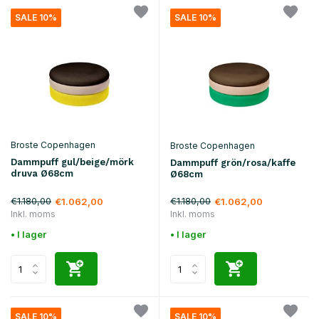
SALE 10%
SALE 10%
Broste Copenhagen
Broste Copenhagen
Dammpuff gul/beige/mörk
Dammpuff grön/rosa/kaffe
druva Ø68cm
Ø68cm
€1.180,00
€1.180,00
€1.062,00
€1.062,00
Inkl. moms
Inkl. moms
• I lager
• I lager
SALE 10%
SALE 10%