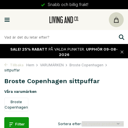
30 dagars
retur
SALE!
25% RABATT
PÅ VALDA PUNKTER.
UPPHÖR 09-08-
2026
Tillbaka
Hem
VARUMÄRKEN
Broste Copenhagen
sittpuffar
Broste Copenhagen sittpuffar
Våra varumärken
Broste
Copenhagen
Sortera efter:
Filter