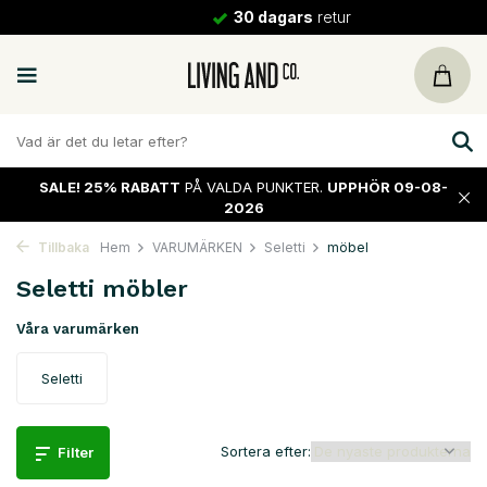
30 dagars
retur
SALE!
25% RABATT
PÅ VALDA PUNKTER.
UPPHÖR 09-08-
2026
Tillbaka
Hem
VARUMÄRKEN
Seletti
möbel
Seletti möbler
Våra varumärken
Seletti
Sortera efter:
Filter