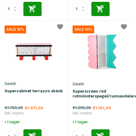
SALE 10%
SALE 10%
Seletti
Seletti
Supercabinet terrazzo skänk
Superscreen röd
rutmönsterspegel/rumsavdelar
€1.790,00
€1.290,00
€1.611,00
€1.161,00
Inkl. moms
Inkl. moms
• I lager
• I lager