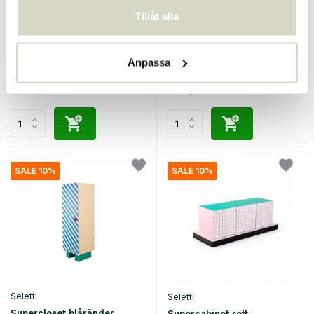
Seletti
Seletti
Tillåt alla
Supershelf terrazzo-skåp
Supershelf blått rutnät
badrumsskåp
€1.250,00
€1.125,00
Anpassa
Inkl. moms
€790,00
€711,00
Inkl. moms
• I lager
SALE 10%
SALE 10%
Seletti
Seletti
Supercloset blåränder
Supercabinet rött