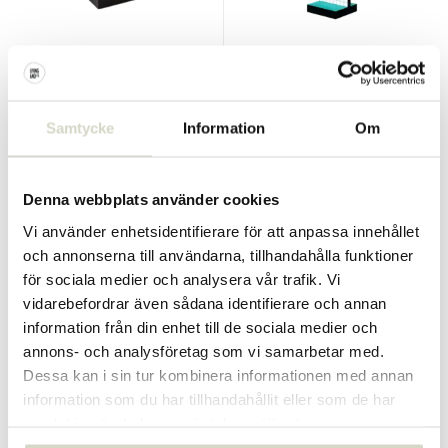
Seletti
Seletti
Superside-bord rött rutnät
Supershelf blått gallerskåp
sidobord
Samtycke
Information
Om
€290,00
€790,00
€261,00
€711,00
Inkl. moms
Inkl. moms
Denna webbplats använder cookies
Vi använder enhetsidentifierare för att anpassa innehållet
och annonserna till användarna, tillhandahålla funktioner
SALE 10%
SALE 10%
för sociala medier och analysera vår trafik. Vi
vidarebefordrar även sådana identifierare och annan
information från din enhet till de sociala medier och
annons- och analysföretag som vi samarbetar med.
Dessa kan i sin tur kombinera informationen med annan
information som du har tillhandahållit eller som de har
samlat in när du har använt deras tjänster.