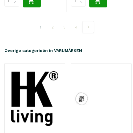
1
2
3
4
Overige categorieën in VARUMÄRKEN