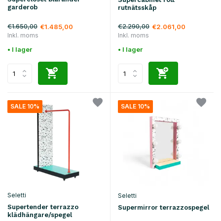
garderob
rutnätsskåp
€1.650,00
€2.290,00
€1.485,00
€2.061,00
Inkl. moms
Inkl. moms
• I lager
• I lager
SALE 10%
SALE 10%
Seletti
Seletti
Supertender terrazzo
Supermirror terrazzospegel
klädhängare/spegel