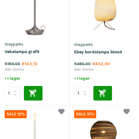
Graypants
Graypants
Vekelampa grafit
Ebey bordslampa blond
€159,00
€480,00
€143,10
€432,00
Inkl. moms
Inkl. moms
• I lager
• I lager
SALE 10%
SALE 10%