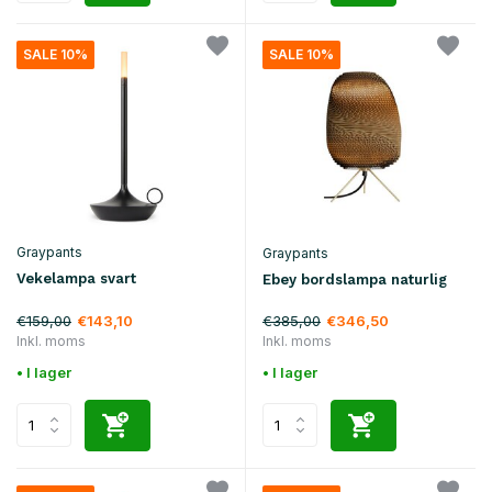
SALE 10%
SALE 10%
Graypants
Graypants
Vekelampa svart
Ebey bordslampa naturlig
€159,00
€385,00
€143,10
€346,50
Inkl. moms
Inkl. moms
• I lager
• I lager