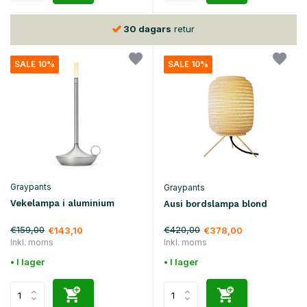
30 dagars
retur
SALE 10%
SALE 10%
Graypants
Graypants
Vekelampa i aluminium
Ausi bordslampa blond
€159,00
€420,00
€143,10
€378,00
Inkl. moms
Inkl. moms
• I lager
• I lager