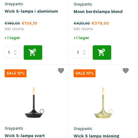
Graypants
Graypants
Wick S-lampa i aluminium
Moon bordslampa blond
€149,00
€420,00
€134,10
€378,00
Inkl. moms
Inkl. moms
• I lager
• I lager
SALE 10%
SALE 10%
Graypants
Graypants
Wick S-lampa svart
Wick S lampa mässing