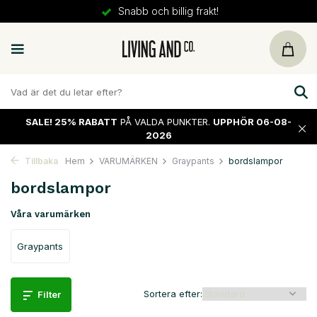
30 dagars
retur
SALE!
25% RABATT
PÅ VALDA PUNKTER.
UPPHÖR 06-08-
2026
Tillbaka
Hem
VARUMÄRKEN
Graypants
bordslampor
bordslampor
Våra varumärken
Graypants
Sortera efter:
Filter