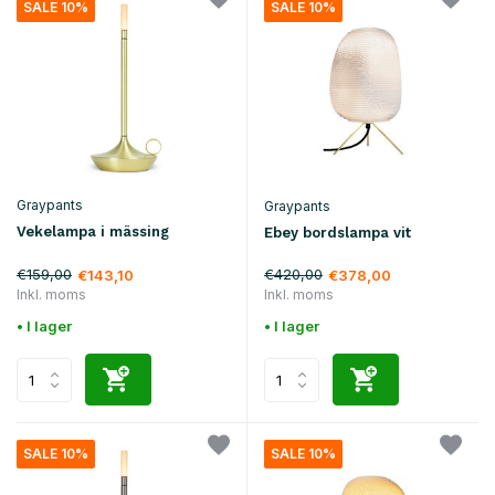
SALE 10%
SALE 10%
Graypants
Graypants
Vekelampa i mässing
Ebey bordslampa vit
€159,00
€420,00
€143,10
€378,00
Inkl. moms
Inkl. moms
• I lager
• I lager
SALE 10%
SALE 10%