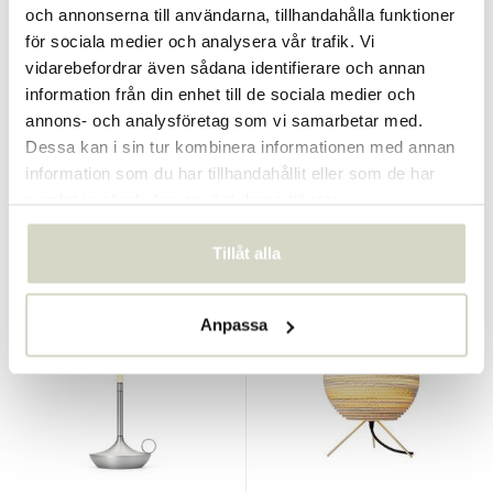
och annonserna till användarna, tillhandahålla funktioner
för sociala medier och analysera vår trafik. Vi
Graypants
Graypants
vidarebefordrar även sådana identifierare och annan
Vekelampa salviagrön
Moon bordslampa vit
information från din enhet till de sociala medier och
annons- och analysföretag som vi samarbetar med.
€159,00
€385,00
€143,10
€346,50
Dessa kan i sin tur kombinera informationen med annan
Inkl. moms
Inkl. moms
information som du har tillhandahållit eller som de har
• I lager
• I lager
samlat in när du har använt deras tjänster.
Tillåt alla
SALE 10%
SALE 10%
Anpassa