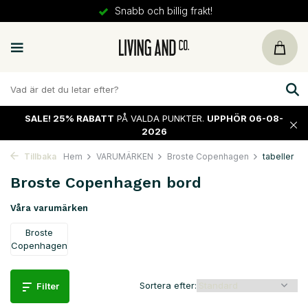
30 dagars
retur
SALE!
25% RABATT
PÅ VALDA PUNKTER.
UPPHÖR 06-08-
2026
Tillbaka
Hem
VARUMÄRKEN
Broste Copenhagen
tabeller
Broste Copenhagen bord
Våra varumärken
Broste
Copenhagen
Sortera efter:
Filter