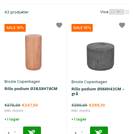
Visa:
43 produkter
SALE 10%
SALE 10%
Broste Copenhagen
Broste Copenhagen
Rillo podium Ø38,5XH78CM
Rillo podium Ø56XH42CM -
grå
€275,00
€299,00
€247,50
€269,10
Inkl. moms
Inkl. moms
• I lager
• I lager