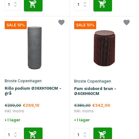
SALE 10%
SALE 10%
Broste Copenhagen
Broste Copenhagen
Rillo podium Ø36XH106CM -
Pam sidobord brun -
grå
Ø40XH60CM
€299,00
€380,00
€269,10
€342,00
Inkl. moms
Inkl. moms
• I lager
• I lager