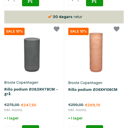
30 dagars
retur
SALE 10%
SALE 10%
Broste Copenhagen
Broste Copenhagen
Rillo podium Ø38,5XH78CM -
Rillo podium Ø36XH106CM
grå
€275,00
€299,00
€247,50
€269,10
Inkl. moms
Inkl. moms
• I lager
• I lager