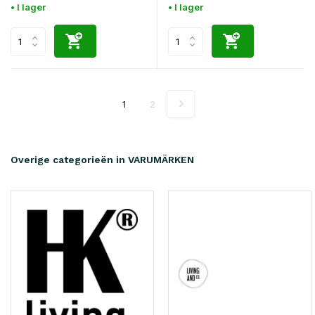
• I lager
• I lager
1
2
Overige categorieën in VARUMÄRKEN