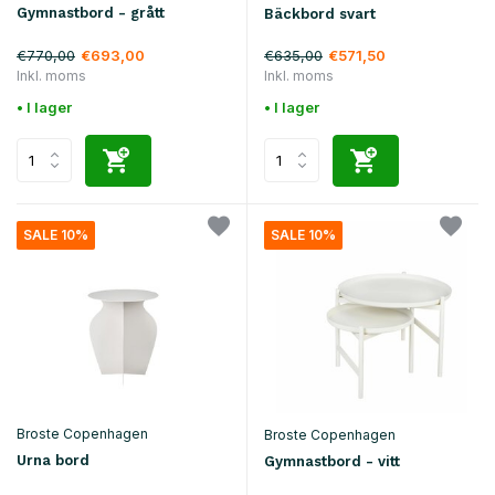
Gymnastbord - grått
Bäckbord svart
€770,00
€635,00
€693,00
€571,50
Inkl. moms
Inkl. moms
• I lager
• I lager
SALE 10%
SALE 10%
Broste Copenhagen
Broste Copenhagen
Urna bord
Gymnastbord - vitt