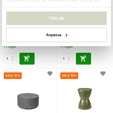
samlat in när du har använt deras tjänster.
Tillåt alla
Broste Copenhagen
Broste Copenhagen
Porslinbord - svampar
Agri bord
€490,00
€399,00
Anpassa
€441,00
€359,10
Inkl. moms
Inkl. moms
• I lager
• I lager
SALE 10%
SALE 10%