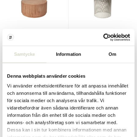
Broste Copenhagen
Broste Copenhagen
Rillo podium terrakotta
Tulina bord off white
Ø75cm
Samtycke
Information
Om
€439,00
€299,00
€395,10
€269,10
Inkl. moms
Inkl. moms
• I lager
• I lager
Denna webbplats använder cookies
Vi använder enhetsidentifierare för att anpassa innehållet
och annonserna till användarna, tillhandahålla funktioner
för sociala medier och analysera vår trafik. Vi
SALE 10%
SALE 10%
vidarebefordrar även sådana identifierare och annan
information från din enhet till de sociala medier och
annons- och analysföretag som vi samarbetar med.
Dessa kan i sin tur kombinera informationen med annan
information som du har tillhandahållit eller som de har