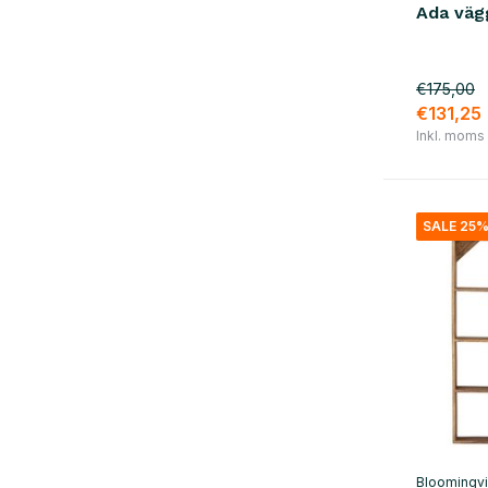
vit
(9)
Ada väg
beige
(6)
svart
(43)
€175,00
€131,25
blå
(5)
Inkl. moms
grön
(7)
grå
(12)
SALE 25
gul
(4)
apelsin
(1)
röd
(3)
brun
(13)
Show more
material
trä
(60)
Bloomingvi