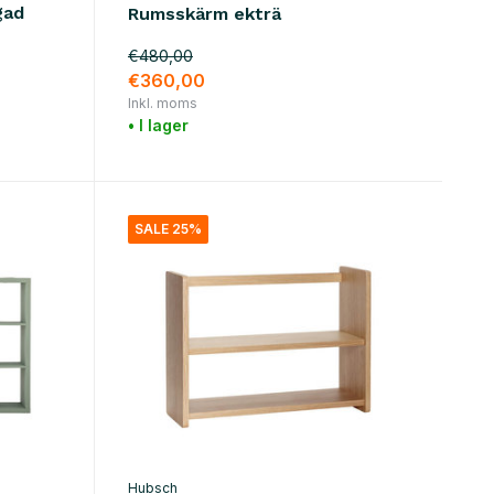
gad
Rumsskärm ekträ
€480,00
€360,00
Inkl. moms
• I lager
SALE 25%
Hubsch