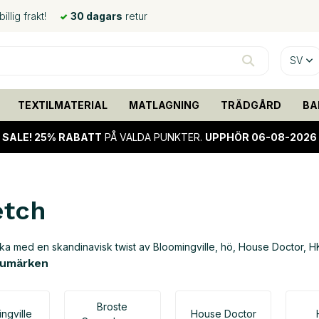
llig frakt!
30 dagars
retur
SV
TEXTILMATERIAL
MATLAGNING
TRÄDGÅRD
BA
SALE!
25% RABATT
PÅ VALDA PUNKTER.
UPPHÖR 06-08-2026
etch
cka med en skandinavisk twist av Bloomingville, hö, House Doctor, H
rumärken
Broste
ngville
House Doctor