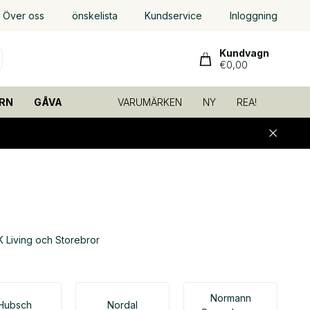
Över oss
önskelista
Kundservice
Inloggning
Kundvagn
€0,00
RN
GÅVA
VARUMÄRKEN
NY
REA!
K Living och Storebror
Normann
Hubsch
Nordal