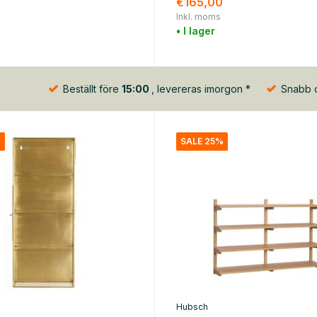
€165,00
Inkl. moms
• I lager
Beställt före
15:00
, levereras imorgon *
Snabb oc
%
SALE 25%
Hubsch