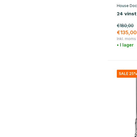
House Doc
24 vinstä
€180,00
€135,00
Inkl. moms
• I lager
SALE 25