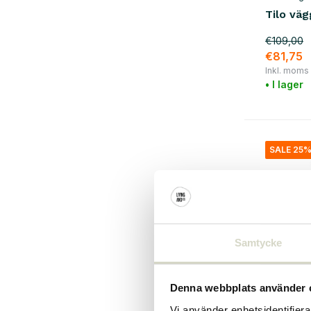
Tilo väg
metall
(40)
€109,00
marmor
(2)
€81,75
rotting
(4)
Inkl. moms
• I lager
Glas / keramik
(13)
järn
(37)
stål
(15)
SALE 25
Samtycke
Denna webbplats använder 
Vi använder enhetsidentifierar