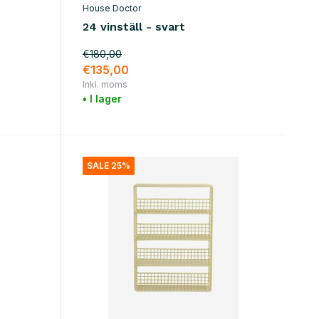
House Doctor
24 vinställ - svart
€180,00
€135,00
Inkl. moms
• I lager
SALE 25%