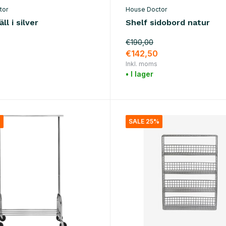
tor
House Doctor
ll i silver
Shelf sidobord natur
€190,00
€142,50
Inkl. moms
• I lager
%
SALE 25%