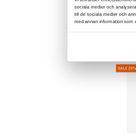
House Doc
sociala medier och analysera 
Rack lag
till de sociala medier och a
€799,00
med annan information som du 
€599,2
Inkl. moms
• I lager
SALE 25