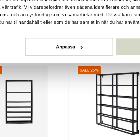
tor
Nordal
vår trafik. Vi vidarebefordrar även sådana identifierare och anna
ring rack vagn metall
Tuo sängbord vitt
nnons- och analysföretag som vi samarbetar med. Dessa kan i sin
€314,00
har tillhandahållit eller som de har samlat in när du har använt 
5
€235,50
Inkl. moms
• I lager
Anpassa
%
SALE 25%