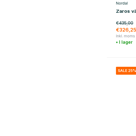
Nordal
Zaros v
€435,00
€326,2
Inkl. moms
• I lager
SALE 25