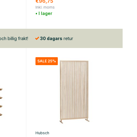
€96,75
Inkl. moms
• I lager
h billig frakt!
30 dagars
retur
SALE 25%
Hubsch