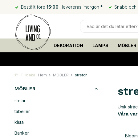
Beställt före
15:00
, levereras imorgon *
Snabb och bi
DEKORATION
LAMPS
MÖBLER
Tillbaka
Hem
MÖBLER
stretch
str
MÖBLER
stolar
Unik strä
tabeller
Våra va
kista
Banker
Bloomi