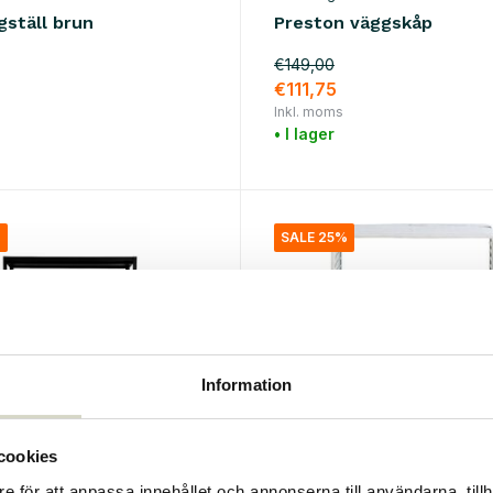
gställ brun
Preston väggskåp
€149,00
€111,75
Inkl. moms
• I lager
%
SALE 25%
Information
cookies
e för att anpassa innehållet och annonserna till användarna, tillh