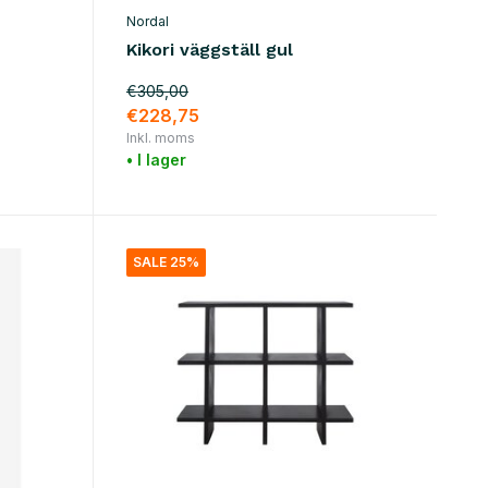
Nordal
Kikori väggställ gul
€305,00
€228,75
Inkl. moms
• I lager
SALE 25%