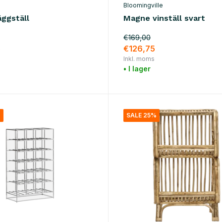
Bloomingville
äggställ
Magne vinställ svart
€169,00
5
€126,75
Inkl. moms
• I lager
%
SALE 25%