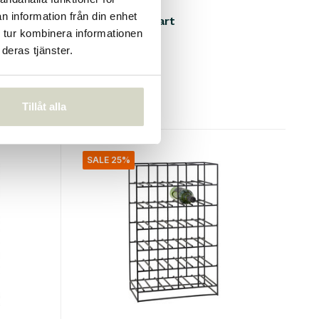
Nordal
n information från din enhet
Loftställ - svart
 tur kombinera informationen
€499,00
deras tjänster.
€374,25
Inkl. moms
• I lager
Tillåt alla
SALE 25%