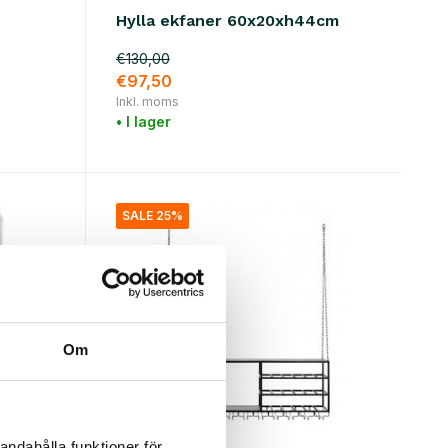
Hylla ekfaner 60x20xh44cm
€130,00
€97,50
Inkl. moms
• I lager
SALE 25%
Om
andahålla funktioner för