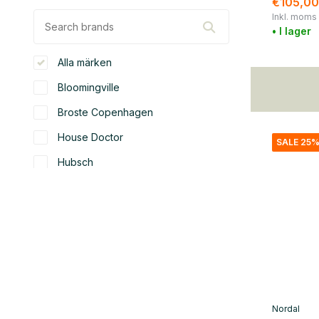
€105,00
Inkl. moms
• I lager
Alla märken
Bloomingville
Broste Copenhagen
House Doctor
SALE 25
Hubsch
Nordal
Normann Copenhagen
OYOY
Seletti
färg
Nordal