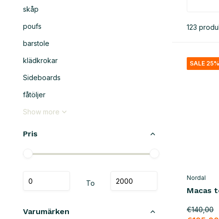
skåp
poufs
123 produ
barstole
klädkrokar
SALE 25
Sideboards
fåtöljer
Show more
Pris
Nordal
To
Macas t
€140,00
Varumärken