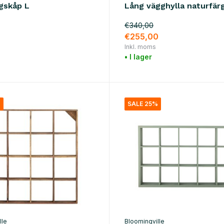
gskåp L
Lång vägghylla naturfär
€340,00
€255,00
Inkl. moms
• I lager
%
SALE 25%
lle
Bloomingville