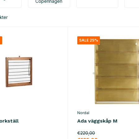
Copenhagen
kter
%
SALE 25%
Nordal
orkställ
Ada väggskåp M
€220,00