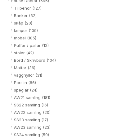
House Doctor
(596)
Tillbehör
(127)
Banker
(32)
skåp
(20)
lampor
(109)
möbel
(185)
Puffar / pallar
(12)
stolar
(42)
Bord / Skrivbord
(104)
Mattor
(36)
vägghyllor
(31)
Porslin
(86)
speglar
(24)
AW21 samling
(181)
SS22 samling
(16)
AW22 samling
(20)
SS23 samling
(17)
AW23 samling
(23)
SS24 samling
(59)