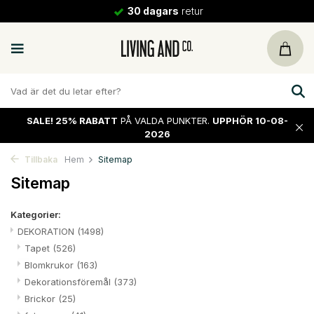
30 dagars
retur
SALE!
25% RABATT
PÅ VALDA PUNKTER.
UPPHÖR 10-08-
2026
Tillbaka
Hem
Sitemap
Sitemap
Kategorier:
DEKORATION
(1498)
Tapet
(526)
Blomkrukor
(163)
Dekorationsföremål
(373)
Brickor
(25)