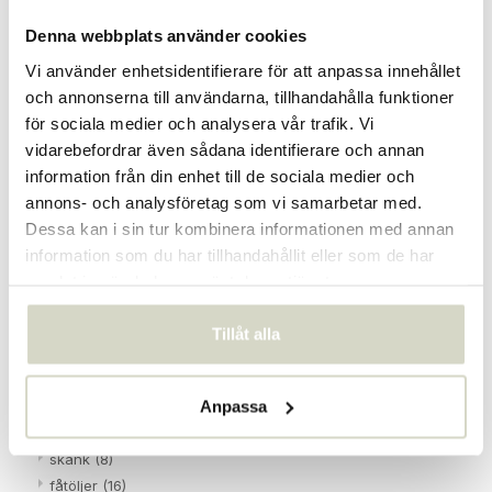
Pallar
(0)
Denna webbplats använder cookies
Kuddar / filtar
(0)
Speglar
(0)
Vi använder enhetsidentifierare för att anpassa innehållet
Stolar
(0)
och annonserna till användarna, tillhandahålla funktioner
Bord
(1)
för sociala medier och analysera vår trafik. Vi
Mattor
(0)
vidarebefordrar även sådana identifierare och annan
Porslin
(0)
information från din enhet till de sociala medier och
Samling 2020/2021
(0)
annons- och analysföretag som vi samarbetar med.
Samling 2021/2022
(1)
Dessa kan i sin tur kombinera informationen med annan
Tillägg 2022 kollektion
(0)
information som du har tillhandahållit eller som de har
Samling 2022/2023
(0)
samlat in när du har använt deras tjänster.
Tillägg 2023 samling
(0)
Samling 2023 / 2024
(0)
Tillåt alla
Hubsch
(706)
Banker
(45)
Anpassa
hockers
(2)
Dekoration
(82)
skänk
(8)
fåtöljer
(16)