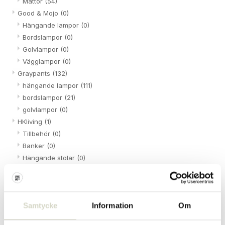
Mattor
(54)
Good & Mojo
(0)
Hängande lampor
(0)
Bordslampor
(0)
Golvlampor
(0)
Vägglampor
(0)
Graypants
(132)
hängande lampor
(111)
bordslampor
(21)
golvlampor
(0)
HKliving
(1)
Tillbehör
(0)
Banker
(0)
Hängande stolar
(0)
Möbel
(1)
Lampor
(0)
Skåp
(0)
Samtycke
Information
Om
Kista
(0)
Puffar
(0)