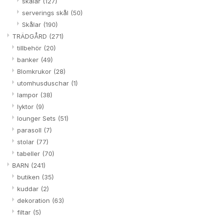
skålar
(127)
serverings skål
(50)
Skålar
(190)
TRÄDGÅRD
(271)
tillbehör
(20)
banker
(49)
Blomkrukor
(28)
utomhusduschar
(1)
lampor
(38)
lyktor
(9)
lounger Sets
(51)
parasoll
(7)
stolar
(77)
tabeller
(70)
BARN
(241)
butiken
(35)
kuddar
(2)
dekoration
(63)
filtar
(5)