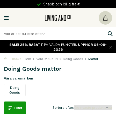
30 dagars
retur
SALE!
25% RABATT
PÅ VALDA PUNKTER.
UPPHÖR 06-08-
2026
Tillbaka
Hem
VARUMÄRKEN
Doing Goods
Mattor
Doing Goods mattor
Våra varumärken
Doing
Goods
Sortera efter:
Filter