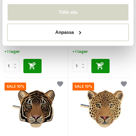
Tillåt alla
Doing Goods
Doing Goods
Sömnig tigermatta XL
Ari Lion Head matta L
Anpassa
€695,00
€185,00
€625,50
€166,50
Inkl. moms
Inkl. moms
• I lager
• I lager
SALE 10%
SALE 10%