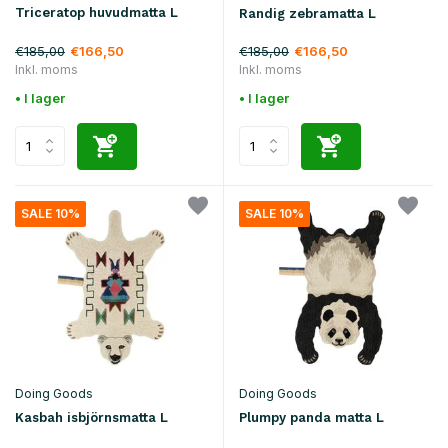
Triceratop huvudmatta L
Randig zebramatta L
€185,00
€185,00
€166,50
€166,50
Inkl. moms
Inkl. moms
• I lager
• I lager
SALE 10%
SALE 10%
Doing Goods
Doing Goods
Kasbah isbjörnsmatta L
Plumpy panda matta L