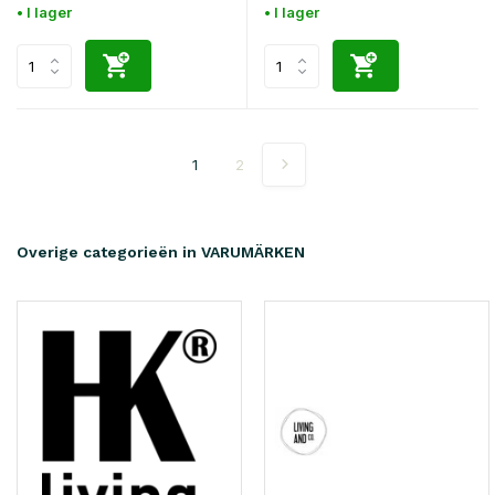
• I lager
• I lager
1
2
Overige categorieën in VARUMÄRKEN