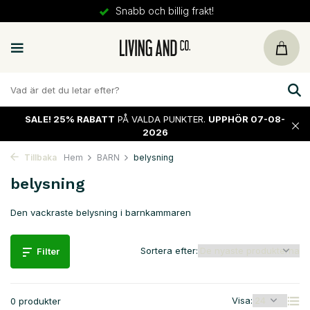
Snabb och billig frakt!
SALE!
25% RABATT
PÅ VALDA PUNKTER.
UPPHÖR 07-08-
2026
Tillbaka
Hem
BARN
belysning
belysning
Den vackraste belysning i barnkammaren
Sortera efter:
Filter
Visa:
0 produkter