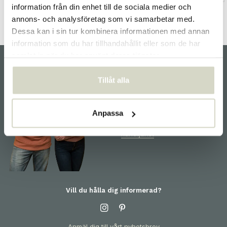
information från din enhet till de sociala medier och
annons- och analysföretag som vi samarbetar med.
Dessa kan i sin tur kombinera informationen med annan
information som du har tillhandahållit eller som de har
samlat in när du har använt deras tjänster.
Tillåt alla
kundservice
Vi hjälper dig gärna och är
redo för dig! För information
Anpassa
om produkter eller din
beställning, vänligen kontakta
kundtjänst
Vill du hålla dig informerad?
Anmäl dig till vårt nyhetsbrev