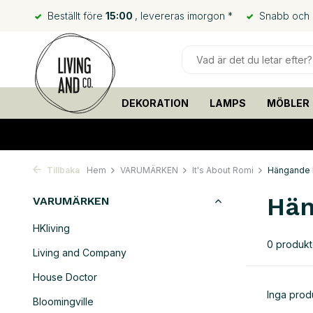
Beställt före
15:00
, levereras imorgon *
Snabb och bi
DEKORATION
LAMPS
MÖBLER
Tillbaka
Hem
VARUMÄRKEN
It's About Romi
Hängande 
Hän
VARUMÄRKEN
HKliving
0 produkt
Living and Company
House Doctor
Inga produ
Bloomingville