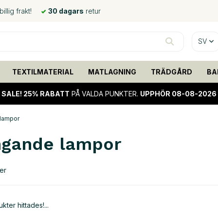
llig frakt!
30 dagars
retur
SV
TEXTILMATERIAL
MATLAGNING
TRÄDGÅRD
BA
SALE!
25% RABATT
PÅ VALDA PUNKTER.
UPPHÖR 08-08-2026
lampor
gande lampor
er
kter hittades!...