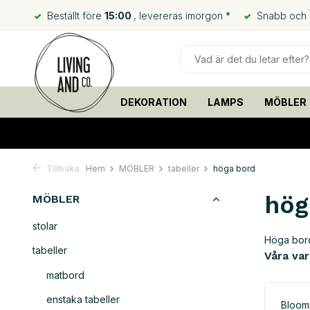
Beställt före
15:00
, levereras imorgon *
Snabb och bi
DEKORATION
LAMPS
MÖBLER
Tillbaka
Hem
MÖBLER
tabeller
höga bord
hög
MÖBLER
stolar
Höga bord
tabeller
Våra va
matbord
enstaka tabeller
Bloomi