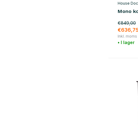
House Doc
Mono ko
€849,00
€636,7
Inkl. moms
• I lager