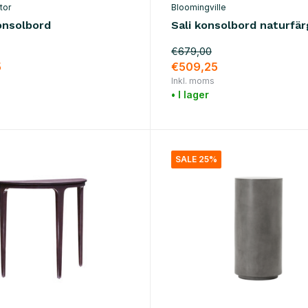
tor
Bloomingville
nsolbord
Sali konsolbord naturfä
€679,00
5
€509,25
Inkl. moms
• I lager
SALE 25%