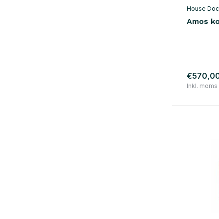
House Doc
Amos ko
€570,0
Inkl. moms