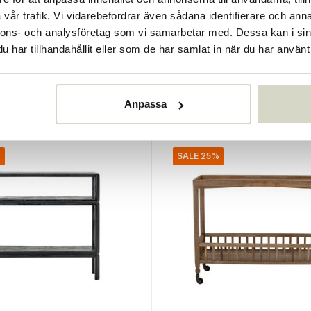
lle
House Doctor
vår trafik. Vi vidarebefordrar även sådana identifierare och anna
nsolbord brunt
Pan cafébord borstad sil
nnons- och analysföretag som vi samarbetar med. Dessa kan i sin
€680,00
har tillhandahållit eller som de har samlat in när du har använt 
€510,00
Inkl. moms
• I lager
Anpassa
%
SALE 25%