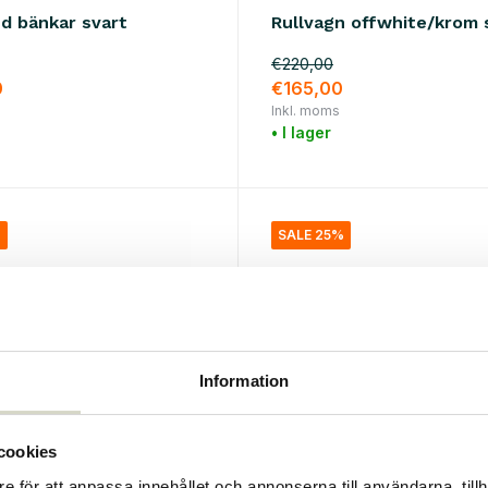
d bänkar svart
Rullvagn offwhite/krom 
€220,00
0
€165,00
Inkl. moms
• I lager
%
SALE 25%
Information
cookies
e för att anpassa innehållet och annonserna till användarna, tillh