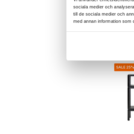
Bloomingvi
sociala medier och analysera 
Riva ko
till de sociala medier och a
€379,00
med annan information som du 
€284,25
Inkl. moms
• I lager
SALE 25