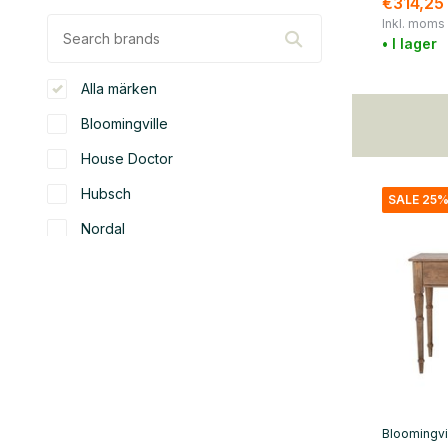
€314,25
Inkl. moms
• I lager
Alla märken
Bloomingville
House Doctor
Hubsch
SALE 25
Nordal
Urban Nature Culture
färg
vit
(3)
beige
(3)
svart
(12)
Bloomingvi