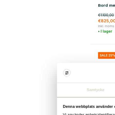
Bord me
järn
(9)
€1.100,00
stål
(4)
€825,0
Inkl. moms
• I lager
SALE 25
Samtycke
Denna webbplats använder 
Vi använder enhetsidentifierar