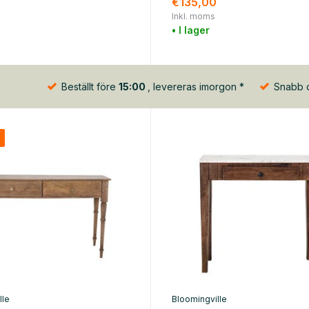
€135,00
Inkl. moms
• I lager
Beställt före
15:00
, levereras imorgon *
Snabb oc
%
lle
Bloomingville