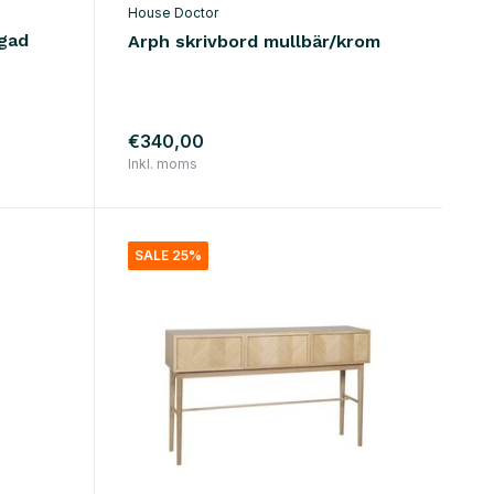
House Doctor
rgad
Arph skrivbord mullbär/krom
€340,00
Inkl. moms
SALE 25%