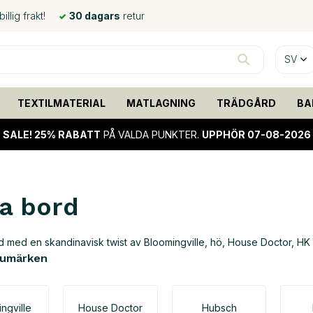
llig frakt!
30 dagars
retur
SV
TEXTILMATERIAL
MATLAGNING
TRÄDGÅRD
BA
SALE!
25% RABATT
PÅ VALDA PUNKTER.
UPPHÖR 07-08-2026
a bord
 med en skandinavisk twist av Bloomingville, hö, House Doctor, HK 
rumärken
ngville
House Doctor
Hubsch