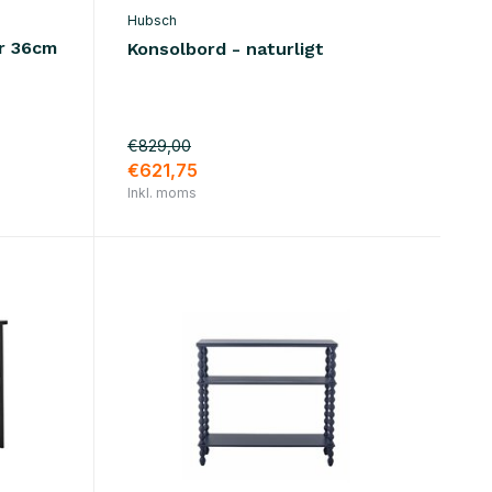
Hubsch
er 36cm
Konsolbord - naturligt
€829,00
€621,75
Inkl. moms