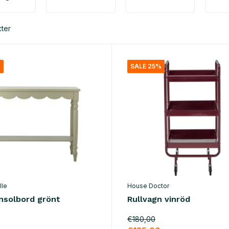
ter
%
SALE 25%
lle
House Doctor
onsolbord grönt
Rullvagn vinröd
€180,00