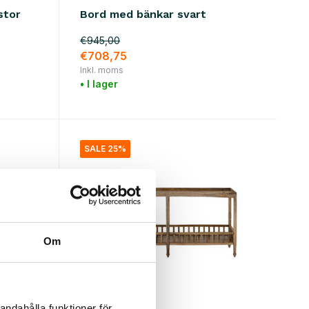
stor
Bord med bänkar svart
€945,00
€708,75
Inkl. moms
• I lager
SALE 25%
Om
andahålla funktioner för