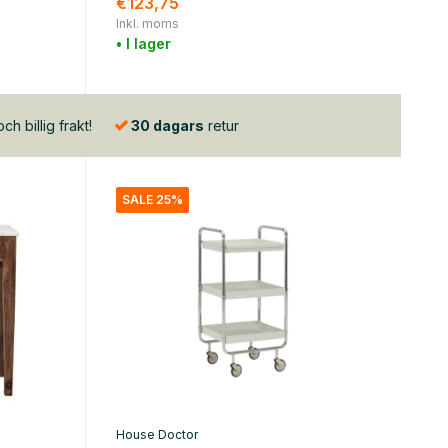
€123,75
Inkl. moms
• I lager
h billig frakt!
30 dagars
retur
SALE 25%
House Doctor