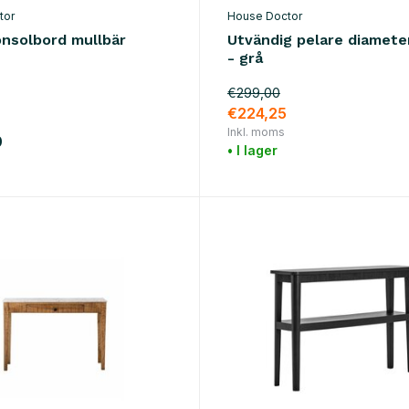
tor
House Doctor
nsolbord mullbär
Utvändig pelare diamet
- grå
€299,00
€224,25
Inkl. moms
0
• I lager