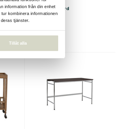
Bloomingville
n information från din enhet
ver
Sali konsolbord
 tur kombinera informationen
€1.099,00
deras tjänster.
€824,25
Inkl. moms
• I lager
Tillåt alla