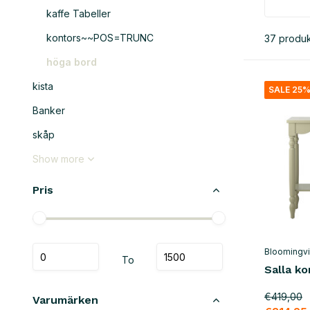
kaffe Tabeller
kontors~~POS=TRUNC
37 produk
höga bord
kista
SALE 25
Banker
skåp
Show more
Pris
Bloomingvi
To
Salla k
€419,00
Varumärken