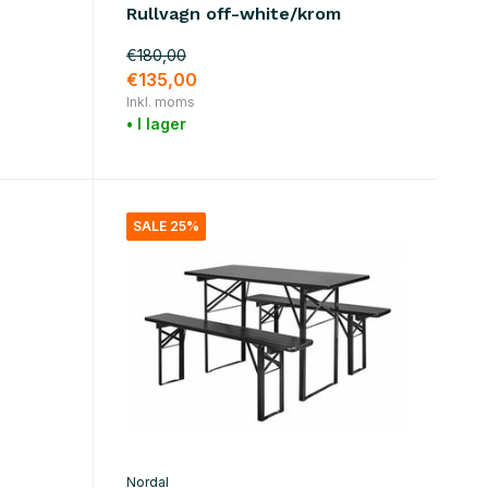
Rullvagn off-white/krom
€180,00
€135,00
Inkl. moms
• I lager
SALE 25%
Nordal