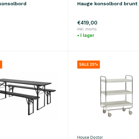
konsolbord
Hauge konsolbord brunt
€419,00
Inkl. moms
• I lager
%
SALE 25%
House Doctor