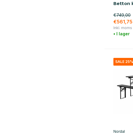
blå
(1)
Betton 
grön
(3)
€749,00
€561,75
grå
(3)
Inkl. moms
röd
(1)
• I lager
violett
(2)
brun
(6)
SALE 25
guld
(2)
Show more
material
trä
(24)
metall
(8)
marmor
(3)
Glas / keramik
(4)
Nordal