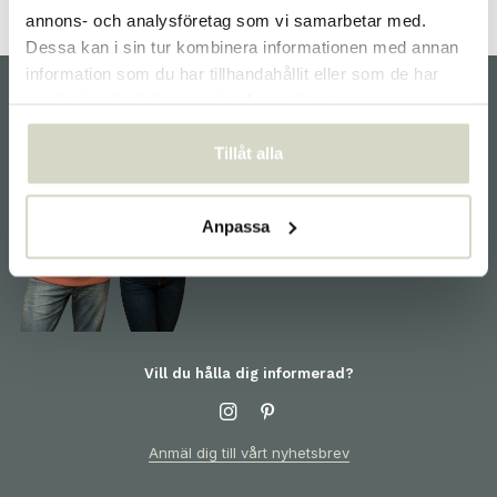
annons- och analysföretag som vi samarbetar med.
Dessa kan i sin tur kombinera informationen med annan
information som du har tillhandahållit eller som de har
samlat in när du har använt deras tjänster.
kundservice
Tillåt alla
Vi hjälper dig gärna och är
redo för dig! För information
om produkter eller din
Anpassa
beställning, vänligen kontakta
kundtjänst
Vill du hålla dig informerad?
Anmäl dig till vårt nyhetsbrev