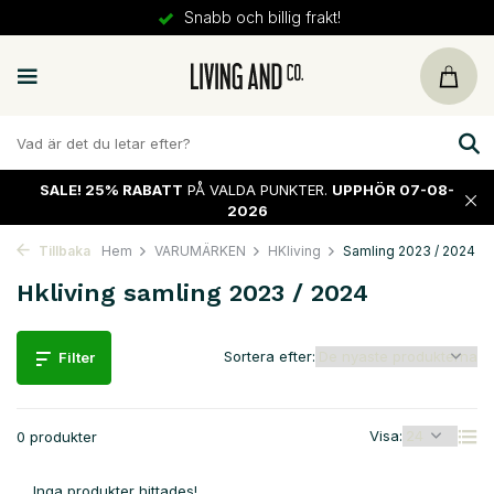
Snabb och billig frakt!
SALE!
25% RABATT
PÅ VALDA PUNKTER.
UPPHÖR 07-08-
2026
Tillbaka
Hem
VARUMÄRKEN
HKliving
Samling 2023 / 2024
Hkliving samling 2023 / 2024
Sortera efter:
Filter
Visa:
0 produkter
Inga produkter hittades!...