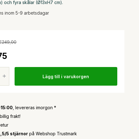
) och fyra skålar (Ø13xH7 cm).
ans inom 5-9 arbetsdagar
€249,00
75
Lägg till i varukorgen
e
15:00
, levereras imorgon *
llig frakt!
retur
,5/5 stjärnor
på Webshop Trustmark