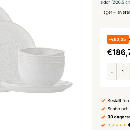
sidor (Ø26,5 cm
I lager – lever
-€62,25
€186,
Beställt för
Snabb och bi
30 dagars
★★★★★
4