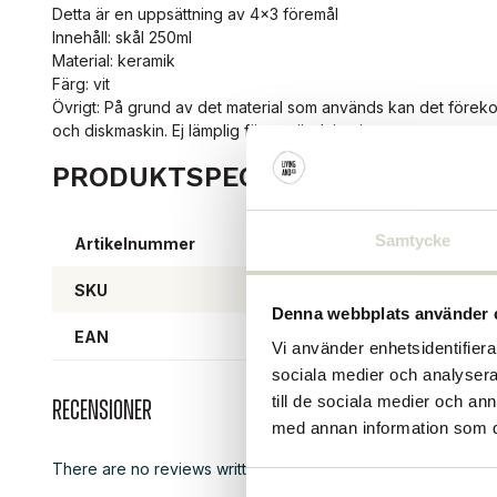
Detta är en uppsättning av 4x3 föremål
Innehåll: skål 250ml
Material: keramik
Färg: vit
Övrigt: På grund av det material som används kan det föreko
och diskmaskin. Ej lämplig för användning i ugnen.
PRODUKTSPECIFIKATIONER
Samtycke
Artikelnummer
8207
SKU
8207
Denna webbplats använder 
EAN
57111
Vi använder enhetsidentifierar
sociala medier och analysera 
till de sociala medier och a
Recensioner
med annan information som du 
There are no reviews written yet about this product..