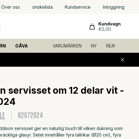
Över oss
önskelista
Kundservice
Inloggning
Kundvagn
€0,00
RN
GÅVA
VARUMÄRKEN
NY
REA!
 servisset om 12 delar vit -
024
LE
82072024
ddison servisset ger en naturlig touch till vilken dukning som
räckliga glasyr. Setet innehåller fyra tallrikar (Ø20 cm), fyra