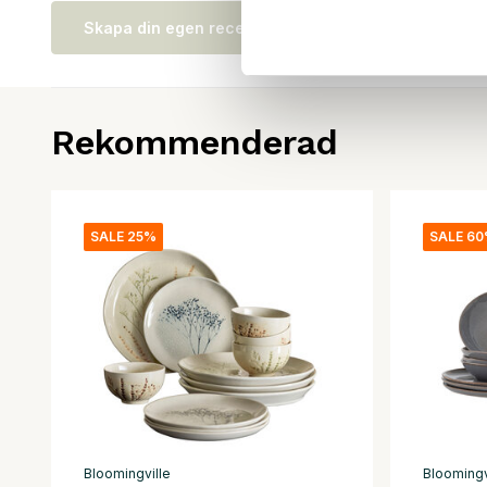
Skapa din egen recension
Rekommenderad
SALE 25%
SALE 6
Bloomingville
Bloomingv