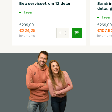
Bea servisset om 12 delar
Sandrin
delar, 
I lager
I lager
€299,00
€269,00
€224,25
€107,6
Inkl. moms
Inkl. mom