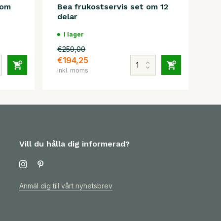
 om
Bea frukostservis set om 12
delar
I lager
€259,00
€194,25
Inkl. moms
Vill du hålla dig informerad?
Anmäl dig till vårt nyhetsbrev