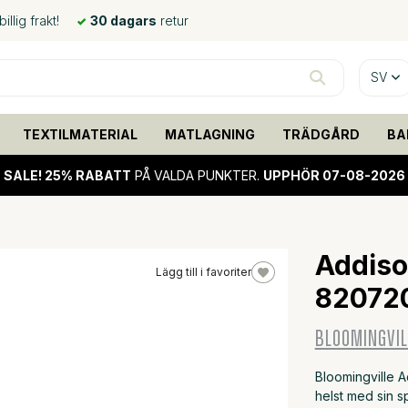
llig frakt!
30 dagars
retur
SV
TEXTILMATERIAL
MATLAGNING
TRÄDGÅRD
BA
SALE!
25% RABATT
PÅ VALDA PUNKTER.
UPPHÖR 07-08-2026
Addison
Lägg till i favoriter
82072
BLOOMINGVIL
Bloomingville A
helst med sin sp