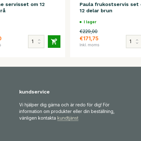
e servisset om 12
Paula frukostservis set
grå
12 delar brun
I lager
€229,00
0
€171,75
s
Inkl. moms
kundservice
Vi hjälper dig gärna och är redo för dig! För
information om produkter eller din beställning,
vänligen kontakta
kundtjänst