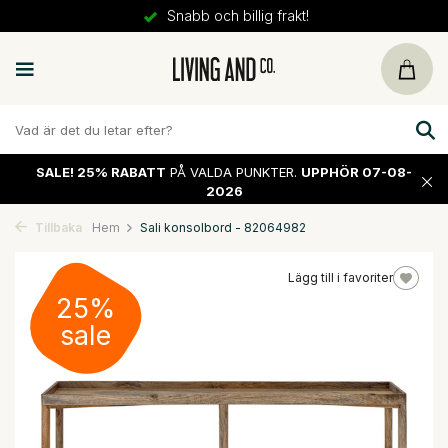
Snabb och billig frakt!
SALE!
25% RABATT
PÅ VALDA PUNKTER.
UPPHÖR 07-08-
2026
Tillbaka
Hem
Sali konsolbord - 82064982
Lägg till i favoriter
25%
sale