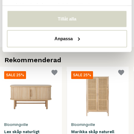
Recensioner
samlat in när du har använt deras tjänster.
There are no reviews written yet about this product..
Tillåt alla
Skapa din egen recension
Anpassa
Rekommenderad
SALE 25%
SALE 25%
Bloomingville
Bloomingville
Lex skåp naturligt
Marikka skåp naturell