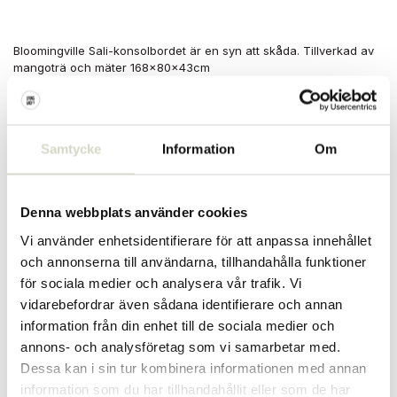
Bloomingville Sali-konsolbordet är en syn att skåda. Tillverkad av
mangoträ och mäter 168x80x43cm
Storlek: längd 168 x höjd 80 x bredd 43cm
Material: mangoträ
Färg: naturlig
Samtycke
Information
Om
Övrigt: rengör med en fuktig trasa. Det kan finnas skillnader per
artikel. Max 40 kg per hylla.
PRODUKTSPECIFIKATIONER
Denna webbplats använder cookies
Vi använder enhetsidentifierare för att anpassa innehållet
Artikelnummer
82064982
och annonserna till användarna, tillhandahålla funktioner
för sociala medier och analysera vår trafik. Vi
SKU
82064982
vidarebefordrar även sådana identifierare och annan
information från din enhet till de sociala medier och
EAN
5711173344871
annons- och analysföretag som vi samarbetar med.
Dessa kan i sin tur kombinera informationen med annan
information som du har tillhandahållit eller som de har