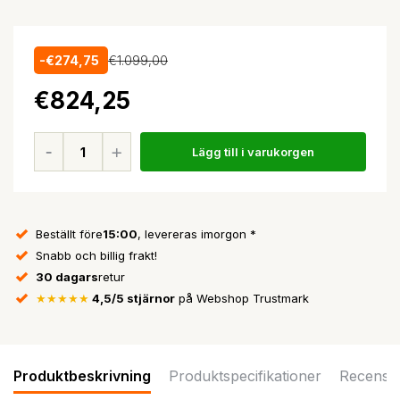
-€274,75
€1.099,00
€824,25
Lägg till i varukorgen
Beställt före
15:00
, levereras imorgon *
Snabb och billig frakt!
30 dagars
retur
★★★★★
4,5/5 stjärnor
på Webshop Trustmark
Produktbeskrivning
Produktspecifikationer
Recensi