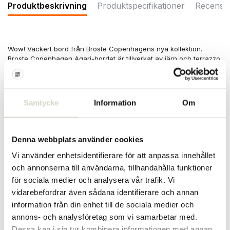
Produktbeskrivning
Produktspecifikationer
Recensi
Wow! Vackert bord från Broste Copenhagens nya kollektion.
Broste Copenhagen Agari-bordet är tillverkat av järn och terrazzo.
Mått Ø45x45x45cm. Snyggt som sidobord eller kombinera med
flera bord.
Mått: diameter 45 x bredd 45 x höjd 45 cm
Samtycke
Information
Om
Material: järn, terrazzo
Färg: regnig dag grå, svart
PRODUKTSPECIFIKATIONER
Denna webbplats använder cookies
Vi använder enhetsidentifierare för att anpassa innehållet
och annonserna till användarna, tillhandahålla funktioner
Artikelnummer
71177672
för sociala medier och analysera vår trafik. Vi
SKU
vidarebefordrar även sådana identifierare och annan
information från din enhet till de sociala medier och
EAN
5710688209873
annons- och analysföretag som vi samarbetar med.
Dessa kan i sin tur kombinera informationen med annan