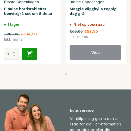
Broste Copenhagen
Broste Copenhagen
Elouise bordstabletter
Maggie vägghylla regnig
benvit/grå set om 8 delar
dag grå
I lager
Niet op voorraad
€65,00
€58,50
€205,00
€184,50
Inkl. moms
Inkl. moms
Visa
kundservice
Vi hjälper dig gärna och är
redo för dig! För information
om produkter eller din