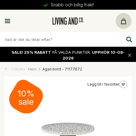
Snabb och billig frakt!
SALE!
25% RABATT
PÅ VALDA PUNKTER.
UPPHÖR 10-08-
2026
Tillbaka
Hem
Agari bord - 71177672
Lägg till i favoriter
10%
sale