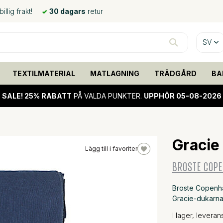
llig frakt!
30 dagars
retur
SV
TEXTILMATERIAL
MATLAGNING
TRÄDGÅRD
BA
SALE!
25% RABATT
PÅ VALDA PUNKTER.
UPPHÖR 05-08-2026
Gracie
Lägg till i favoriter
BROSTE COP
Broste Copenha
Gracie-dukarna,
I lager, levera