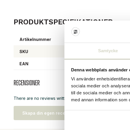
PRODUKTSPECIFIKATIONER
Artikelnummer
71210
Samtycke
SKU
71210
EAN
57106
Denna webbplats använder 
Vi använder enhetsidentifierar
Recensioner
sociala medier och analysera 
till de sociala medier och a
There are no reviews written yet about this product..
med annan information som du 
Skapa din egen recension