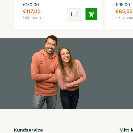
€130,00
€95,00
€117,00
€85,50
Inkl. moms
Inkl. mom
Kundservice
Mitt 