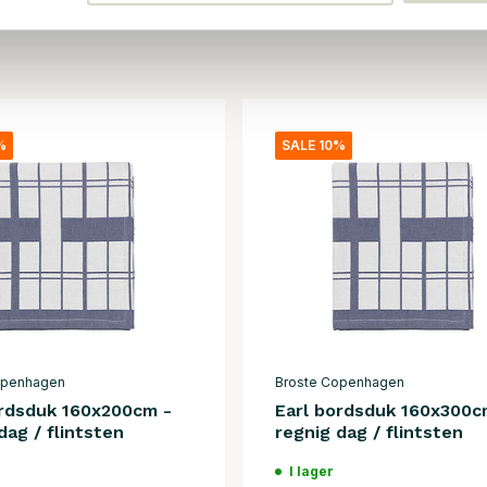
%
SALE 10%
openhagen
Broste Copenhagen
ordsduk 160x200cm -
Earl bordsduk 160x300c
dag / flintsten
regnig dag / flintsten
I lager