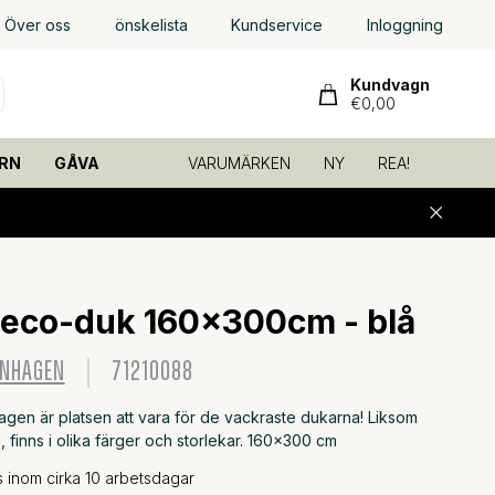
Över oss
önskelista
Kundservice
Inloggning
Kundvagn
€0,00
RN
GÅVA
VARUMÄRKEN
NY
REA!
 eco-duk 160x300cm - blå
ENHAGEN
71210088
gen är platsen att vara för de vackraste dukarna! Liksom
 finns i olika färger och storlekar. 160x300 cm
ns inom cirka 10 arbetsdagar