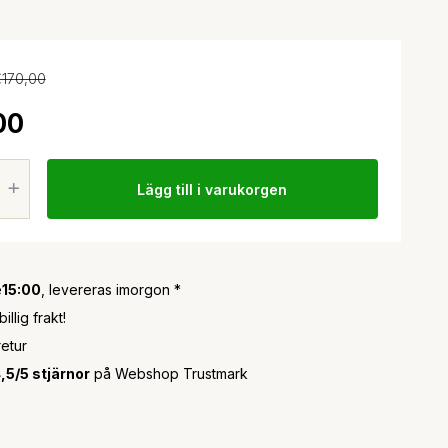
170,00
00
Lägg till i varukorgen
e
15:00
, levereras imorgon *
llig frakt!
retur
,5/5 stjärnor
på Webshop Trustmark