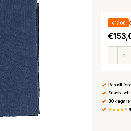
-€17,00
€
€153,
Beställt för
Snabb och bi
30 dagars
★★★★★
4