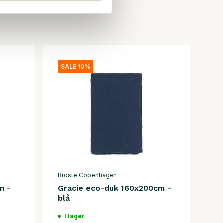
SALE 10%
Broste Copenhagen
m -
Gracie eco-duk 160x200cm -
blå
I lager