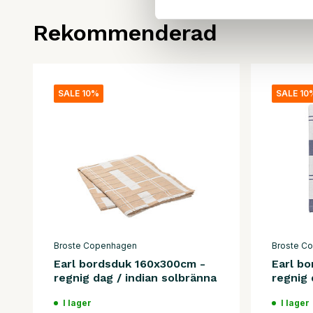
Rekommenderad
SALE 10%
SALE 10
Broste Copenhagen
Broste C
Earl bordsduk 160x300cm -
Earl b
regnig dag / indian solbränna
regnig 
I lager
I lager