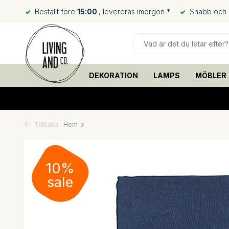
Beställt före
15:00
, levereras imorgon *
Snabb och bi
DEKORATION
LAMPS
MÖBLER
Tillbaka
Hem
10%
sale