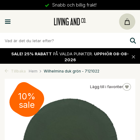
Snabb och billig frakt!
SALE!
25% RABATT
PÅ VALDA PUNKTER.
UPPHÖR 08-08-
2026
Tillbaka
Hem
Wilhelmina duk grön - 7121022
Lägg till i favoriter
10%
sale