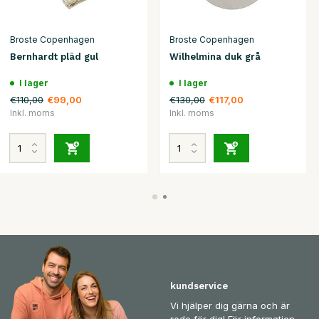
Broste Copenhagen
Broste Copenhagen
Bernhardt pläd gul
Wilhelmina duk grå
I lager
I lager
€110,00
€130,00
€99,00
€117,00
Inkl. moms
Inkl. moms
kundservice
Vi hjälper dig gärna och är
redo för dig! För information