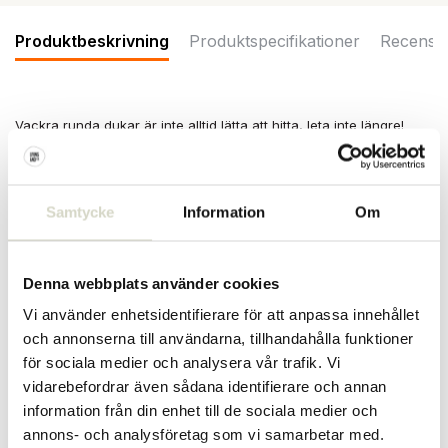
Produktbeskrivning
Produktspecifikationer
Recensi
Vackra runda dukar är inte alltid lätta att hitta, leta inte längre!
Broste Copenhagen har de vackraste runda dukarna i bomull i
olika färger. Duken Broste Copenhagen Wilhelmina har en
diameter på 200 cm.
Samtycke
Information
Om
Mått: Diameter 200 cm
Material: bomull
Färg: grön
Denna webbplats använder cookies
PRODUKTSPECIFIKATIONER
Vi använder enhetsidentifierare för att anpassa innehållet
och annonserna till användarna, tillhandahålla funktioner
för sociala medier och analysera vår trafik. Vi
Artikelnummer
71210224
vidarebefordrar även sådana identifierare och annan
information från din enhet till de sociala medier och
SKU
71210224
annons- och analysföretag som vi samarbetar med.