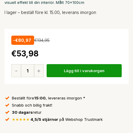
visuell effekt till din interiör. Mått 70x100cm
I lager – beställ före kl. 15.00, leverans imorgon
-€80,97
€134,95
€53,98
Lägg till i varukorgen
Beställt före
15:00
, levereras imorgon *
Snabb och billig frakt!
30 dagars
retur
★★★★★
4,5/5 stjärnor
på Webshop Trustmark