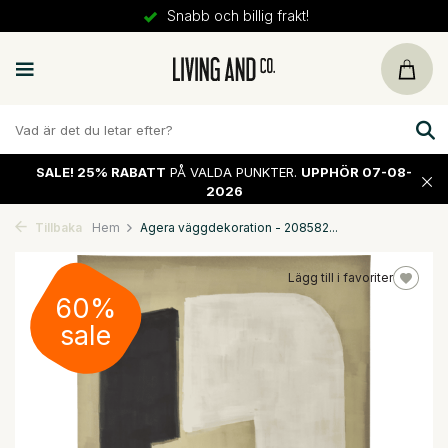
Snabb och billig frakt!
SALE!
25% RABATT
PÅ VALDA PUNKTER.
UPPHÖR 07-08-
2026
Tillbaka
Hem
Agera väggdekoration - 208582...
Lägg till i favoriter
60%
sale