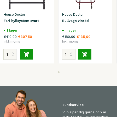
House Doctor
House Doctor
Fari hyllsystem svart
Rullvagn vinröd
I lager
I lager
€410,00
€180,00
€307,50
€135,00
Inkl. moms
Inkl. moms
kundservice
Vi hjälper dig gärna och är
redo för dig! För information