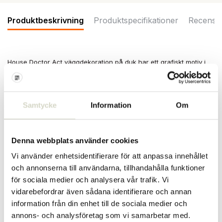
Produktbeskrivning
Produktspecifikationer
Recensi
House Doctor Act väggdekoration på duk har ett grafiskt motiv i
svart och benvitt på en sandfärgad bakgrund. Den moderna
designen med abstrakta former ger en subtil men ändå kraftfull
visuell effekt till din interiör. Mått 70x100cm
Samtycke
Information
Om
Mått: bredd 70 x höjd 100 x djup 3,5 cm
Material: polyester, MDF
Färg: svart, vit, sand
Övrigt: rengör med en torr trasa.
Denna webbplats använder cookies
PRODUKTSPECIFIKATIONER
Vi använder enhetsidentifierare för att anpassa innehållet
och annonserna till användarna, tillhandahålla funktioner
för sociala medier och analysera vår trafik. Vi
Artikelnummer
208582072
vidarebefordrar även sådana identifierare och annan
information från din enhet till de sociala medier och
SKU
208582072
annons- och analysföretag som vi samarbetar med.