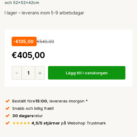
och 52x52x42cm
I lager – leverans inom 5-9 arbetsdagar
-€135,00
€540,00
€405,00
Lägg till i varukorgen
Beställt före
15:00
, levereras imorgon *
Snabb och billig frakt!
30 dagars
retur
★★★★★
4,5/5 stjärnor
på Webshop Trustmark