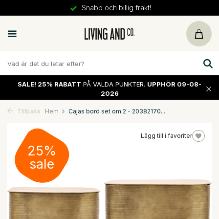
Snabb och billig frakt!
SALE!
25% RABATT
PÅ VALDA PUNKTER.
UPPHÖR 09-08-
2026
Tillbaka
Hem
Cajas bord set om 2 - 20382170...
Lägg till i favoriter
25%
sale