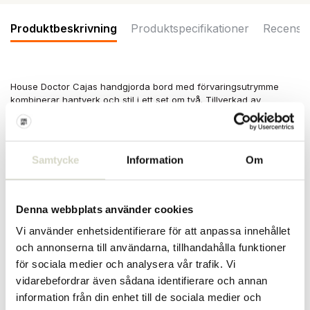
Produktbeskrivning
Produktspecifikationer
Recensi
House Doctor Cajas handgjorda bord med förvaringsutrymme
kombinerar hantverk och stil i ett set om två. Tillverkad av
aluminium och järn, avslutad i antikt guld. Mått 45x45x38,5cm
och 52x52x42cm
Mått: längd 45 x höjd 38,5 x bredd 45 cm och längd 52 x höjd 42 x
Samtycke
Information
Om
bredd 52 cm
Material: aluminium, järn
Färg: guld
Övrigt: rengör med en torr trasa. Det kan finnas skillnader i finish,
Denna webbplats använder cookies
färg och storlek per vara.
Vi använder enhetsidentifierare för att anpassa innehållet
PRODUKTSPECIFIKATIONER
och annonserna till användarna, tillhandahålla funktioner
för sociala medier och analysera vår trafik. Vi
vidarebefordrar även sådana identifierare och annan
Artikelnummer
203821704
information från din enhet till de sociala medier och