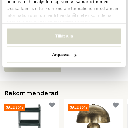
annons- och analysföretag som vi samarbetar med.
SKU
203821704
Dessa kan i sin tur kombinera informationen med annan
EAN
5707644900363
information som du har tillhandahållit eller som de har
samlat in när du har använt deras tjänster.
Recensioner
Tillåt alla
There are no reviews written yet about this product..
Anpassa
Skapa din egen recension
Rekommenderad
SALE 25%
SALE 25%