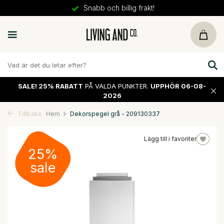
Snabb och billig frakt!
SALE!
25% RABATT
PÅ VALDA PUNKTER.
UPPHÖR 06-08-
2026
Tillbaka
Hem
Dekorspegel grå - 209130337
Lägg till i favoriter
25%
sale