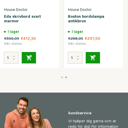
House Doctor
House Doctor
Eda skrivbord svart
Boston bordslampa
marmor
antikbrun
I lager
I lager
€550,00
€268,00
€412,50
€201,00
Inkl. moms
Inkl. moms
kundservice
Vi hjälper dig gärna och är
redo för dig! För information