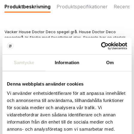
Produktbeskrivning
Produktspecifikationer
Recensi
Vacker House Doctor Deco spegel grå. House Doctor Deco
spegelgrå är färdig med facettslipat glas. Spegeln har en storlek
på 130x50cm och kan inte användas i fuktiga rum!
Storlek: höjd: 130 cm, bredd: 50 cm
Material: glas, MDF
Samtycke
Information
Om
Övrigt: rengör med en torr trasa. Inte lämplig för fuktiga rum!
Denna webbplats använder cookies
PRODUKTSPECIFIKATIONER
Vi använder enhetsidentifierare för att anpassa innehållet
och annonserna till användarna, tillhandahålla funktioner
Artikelnummer
209130337
för sociala medier och analysera vår trafik. Vi
vidarebefordrar även sådana identifierare och annan
SKU
information från din enhet till de sociala medier och
annons- och analysföretag som vi samarbetar med.
EAN
5707644815254