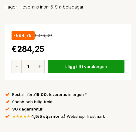
I lager – leverans inom 5-9 arbetsdagar
-€94,75
€379,00
€284,25
Lägg till i varukorgen
Beställt före
15:00
, levereras imorgon *
Snabb och billig frakt!
30 dagars
retur
★★★★★
4,5/5 stjärnor
på Webshop Trustmark