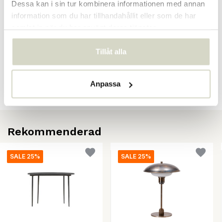
Dessa kan i sin tur kombinera informationen med annan
information som du har tillhandahållit eller som de har
samlat in när du har använt deras tjänster.
Recensioner
Tillåt alla
There are no reviews written yet about this product..
Skapa din egen recension
Anpassa
Rekommenderad
SALE 25%
SALE 25%