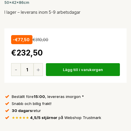
50x42x86cm
I lager – leverans inom 5-9 arbetsdagar
-€77,50
€310,00
€232,50
Lägg till i varukorgen
Beställt före
15:00
, levereras imorgon *
Snabb och billig frakt!
30 dagars
retur
★★★★★
4,5/5 stjärnor
på Webshop Trustmark