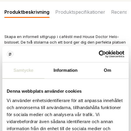
Produktbeskrivning
Produktspecifikationer
Recensi
Skapa en informell sittgrupp i caféstil med House Doctor Helo-
bistoset. De två stolarna och ett bord ger dig den perfekta platsen
att koppla av. Tillverkad av järn. Bordsstorlek Ø60x73cm, stolar
50x42x86cm
Mått: bordsdiameter 60 x höjd 73cm, stolar längd 50 x bredd 42 x
höjd 86cm
Samtycke
Information
Om
Material: järn
Färg: grön
Övrigt: kan användas inomhus och utomhus. Setet är hopfällbart.
Denna webbplats använder cookies
Setet är lämpligt för frysning (upp till -20 grader). Rengör med en
fuktig trasa.
Vi använder enhetsidentifierare för att anpassa innehållet
PRODUKTSPECIFIKATIONER
och annonserna till användarna, tillhandahålla funktioner
för sociala medier och analysera vår trafik. Vi
vidarebefordrar även sådana identifierare och annan
Artikelnummer
210921022
information från din enhet till de sociala medier och