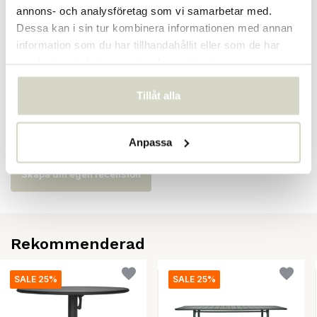
annons- och analysföretag som vi samarbetar med.
SKU
210921022
Dessa kan i sin tur kombinera informationen med annan
information som du har tillhandahållit eller som de har
EAN
5707644906686
samlat in när du har använt deras tjänster.
Tillåt alla
Recensioner
There are no reviews written yet about this product..
Anpassa
Skapa din egen recension
Rekommenderad
SALE 25%
SALE 25%