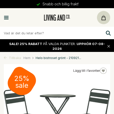
Snabb och billig frakt!
SALE!
25% RABATT
PÅ VALDA PUNKTER.
UPPHÖR 07-08-
2026
Tillbaka
Hem
Helo bistroset grönt - 210921...
Lägg till i favoriter
25%
sale