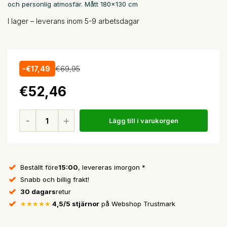
och personlig atmosfär. Mått 180x130 cm
I lager – leverans inom 5-9 arbetsdagar
-€17,49
€69,95
€52,46
Lägg till i varukorgen
Beställt före
15:00
, levereras imorgon *
Snabb och billig frakt!
30 dagars
retur
★★★★★
4,5/5 stjärnor
på Webshop Trustmark