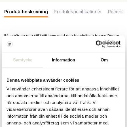
Produktbeskrivning
Produktspecifikationer
Recensi
Få in värme och stil i ditt hem med den handvävda House Doctor
Ponra-pläden i ljusblått och brunt. De breda ränderna och den
mjuka bomullen ger varje fåtölj, soffa eller sovrum en inbjudande
och personlig atmosfär. Mått 180x130 cm
Samtycke
Information
Om
Mått: längd 180 x bredd 130 cm
Material: bomull
Färg: ljusblå, brun
Denna webbplats använder cookies
PRODUKTSPECIFIKATIONER
Vi använder enhetsidentifierare för att anpassa innehållet
och annonserna till användarna, tillhandahålla funktioner
Artikelnummer
900000610
för sociala medier och analysera vår trafik. Vi
vidarebefordrar även sådana identifierare och annan
SKU
900000610
information från din enhet till de sociala medier och
annons- och analysföretag som vi samarbetar med.
EAN
5707644922587