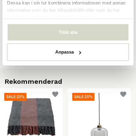
Dessa kan i sin tur kombinera informationen med annan
information som du har tillhandahållit eller som de har
samlat in när du har använt deras tjänster.
Recensioner
Tillåt alla
There are no reviews written yet about this product..
Skapa din egen recension
Anpassa
Rekommenderad
SALE 25%
SALE 25%