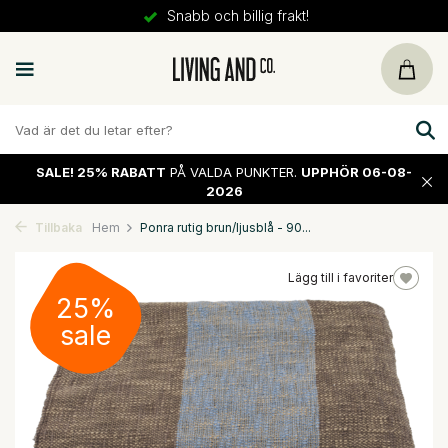
Snabb och billig frakt!
SALE!
25% RABATT
PÅ VALDA PUNKTER.
UPPHÖR 06-08-
2026
Tillbaka
Hem
Ponra rutig brun/ljusblå - 90...
Lägg till i favoriter
25%
sale