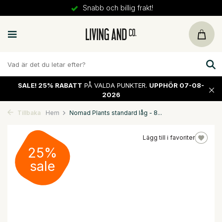
Snabb och billig frakt!
SALE!
25% RABATT
PÅ VALDA PUNKTER.
UPPHÖR 07-08-
2026
Tillbaka
Hem
Nomad Plants standard låg - 8...
Lägg till i favoriter
25%
sale