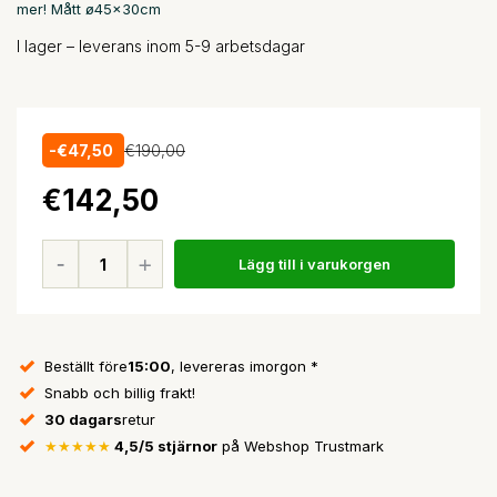
mer! Mått ø45x30cm
I lager – leverans inom 5-9 arbetsdagar
-€47,50
€190,00
€142,50
Lägg till i varukorgen
Beställt före
15:00
, levereras imorgon *
Snabb och billig frakt!
30 dagars
retur
★★★★★
4,5/5 stjärnor
på Webshop Trustmark