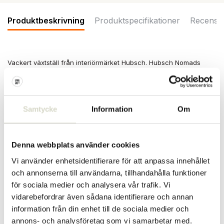
Produktbeskrivning
Produktspecifikationer
Recensi
Vackert växtställ från interiörmärket Hubsch. Hubsch Nomads
växtställ är tillverkat av mdf och ekfaner. Speciellt gjord för att
sätta upp en plantering eller blomkruka så att den sticker ut ännu
mer! Mått ø45x30cm
Mått: ø45 x höjd 30cm
Samtycke
Information
Om
Material: mdf, ekfanér
Färg: naturlig
Denna webbplats använder cookies
PRODUKTSPECIFIKATIONER
Vi använder enhetsidentifierare för att anpassa innehållet
och annonserna till användarna, tillhandahålla funktioner
Artikelnummer
881613
för sociala medier och analysera vår trafik. Vi
vidarebefordrar även sådana identifierare och annan
SKU
information från din enhet till de sociala medier och
EAN
5712772128091
annons- och analysföretag som vi samarbetar med.