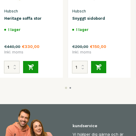
Hubsch
Hubsch
Heritage soffa stor
Snyggt sidobord
I lager
I lager
€440,00
€200,00
€330,00
€150,00
Inkl. moms
Inkl. moms
kundservice
Vi hjälper dig gärna och är