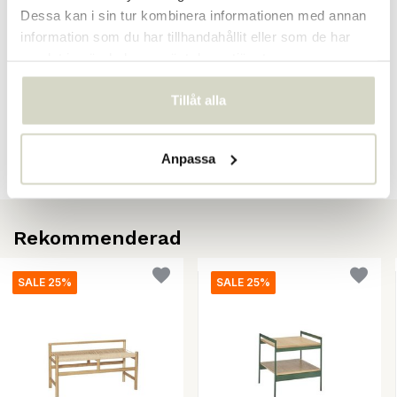
Dessa kan i sin tur kombinera informationen med annan
information som du har tillhandahållit eller som de har
samlat in när du har använt deras tjänster.
Recensioner
Tillåt alla
There are no reviews written yet about this product..
Skapa din egen recension
Anpassa
Rekommenderad
SALE 25%
SALE 25%