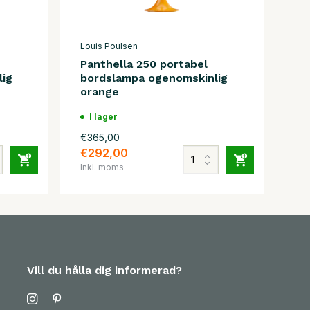
Louis Poulsen
Panthella 250 portabel
ig
bordslampa ogenomskinlig
orange
I lager
€365,00
€292,00
Inkl. moms
Vill du hålla dig informerad?