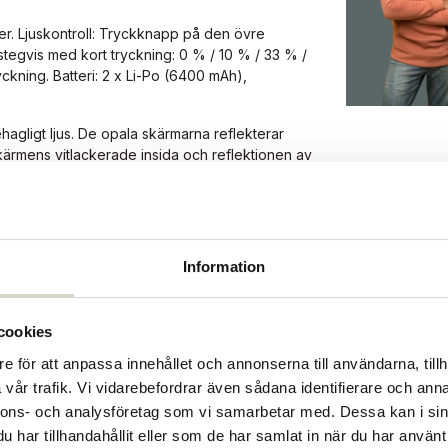
er. Ljuskontroll: Tryckknapp på den övre
tegvis med kort tryckning: 0 % / 10 % / 33 % /
ckning. Batteri: 2 x Li-Po (6400 mAh),
hagligt ljus. De opala skärmarna reflekterar
skärmens vitlackerade insida och reflektionen av
juk belysning och en subtil atmosfär tack vare
et mot skärmens insida.
Information
73023
cookies
e för att anpassa innehållet och annonserna till användarna, tillh
93154494
vår trafik. Vi vidarebefordrar även sådana identifierare och anna
nnons- och analysföretag som vi samarbetar med. Dessa kan i sin
har tillhandahållit eller som de har samlat in när du har använt 