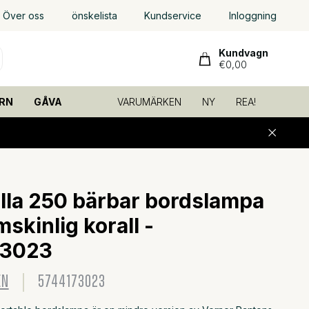
Över oss
önskelista
Kundservice
Inloggning
Kundvagn
€0,00
RN
GÅVA
VARUMÄRKEN
NY
REA!
lla 250 bärbar bordslampa
skinlig korall -
73023
EN
5744173023