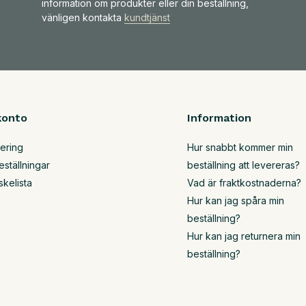
information om produkter eller din beställning,
vänligen kontakta
kundtjänst
konto
Information
rering
Hur snabbt kommer min
eställningar
beställning att levereras?
skelista
Vad är fraktkostnaderna?
Hur kan jag spåra min
beställning?
Hur kan jag returnera min
beställning?