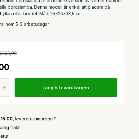
Portable bordslampa är en mindre version av Verner Pantons
lla bordslampa. Denna modell är enkel att placera på
hyllan eller bordet. Mått: 25x25x33,5 cm
ans inom 5-9 arbetsdagar
€365,00
00
Lägg till i varukorgen
e
15:00
, levereras imorgon *
llig frakt!
retur