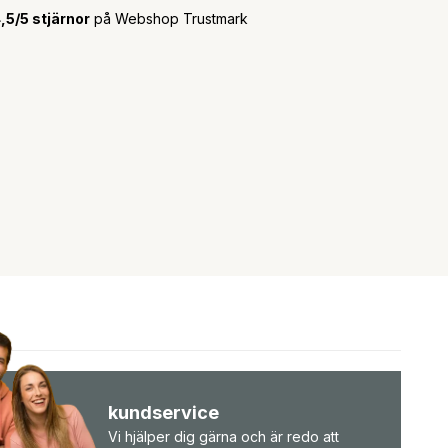
,5/5 stjärnor
på Webshop Trustmark
kundservice
Vi hjälper dig gärna och är redo att