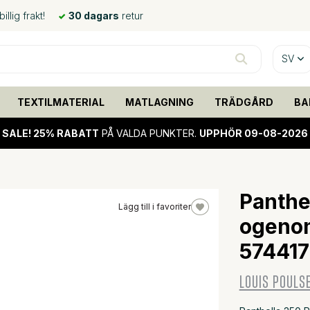
llig frakt!
30 dagars
retur
SV
TEXTILMATERIAL
MATLAGNING
TRÄDGÅRD
BA
SALE!
25% RABATT
PÅ VALDA PUNKTER.
UPPHÖR 09-08-2026
Panthe
Lägg till i favoriter
ogenom
20%
sale
57441
LOUIS POULS