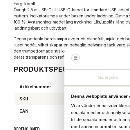
Färg: korall
Övrigt: 2,5 m USB-C till USB-C-kabel för standard USB-adapt
muttern. Indikatorlampa under basen under laddning. Dimma s
100 %. Avstängning: medellång tryckning. Lås/upplås: lång try
laddningsbart och utbytbart.
Denna portabla bordslampa avger ett bländfritt, mjukt och be
ljuset nedåt, vilket skapar en behaglig belysning tack vare 
den trumpetformade stjälken. De opala skärmarna erbjuder m
deras transparens och reflektionen av det nedåtgående ljus
PRODUKTSPECIFIKATIONER
Samtycke
Artikelnummer
57441
Denna webbplats använder 
SKU
Vi använder enhetsidentifierar
EAN
57146
sociala medier och analysera 
till de sociala medier och a
med annan information som du 