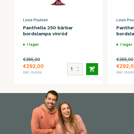
Louis Poulsen
Louis Pou
Panthella 250 bärbar
Panthel
bordslampa vinröd
bordsl
I lager
I lager
€365,00
€365,00
€292,00
€292,0
Inkl. moms
Inkl. mom