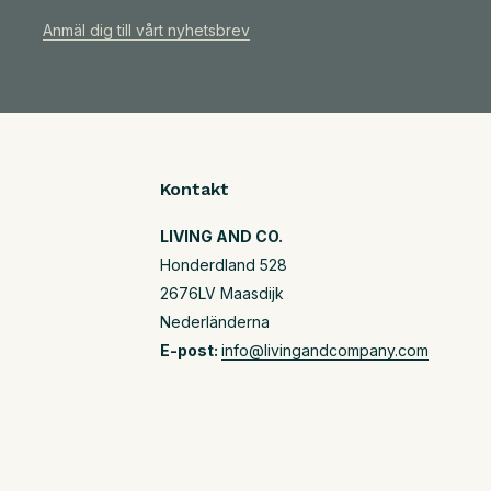
Anmäl dig till vårt nyhetsbrev
Kontakt
LIVING AND CO.
Honderdland 528
2676LV Maasdijk
Nederländerna
E-post:
info@livingandcompany.com