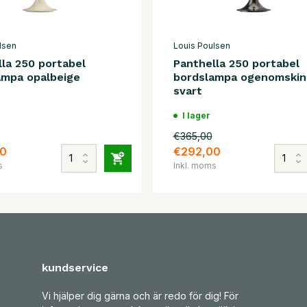
lsen
Louis Poulsen
la 250 portabel
Panthella 250 portabel
ampa opalbeige
bordslampa ogenomskinl
svart
I lager
€365,00
0
€292,00
s
Inkl. moms
kundservice
Vi hjälper dig gärna och är redo för dig! För