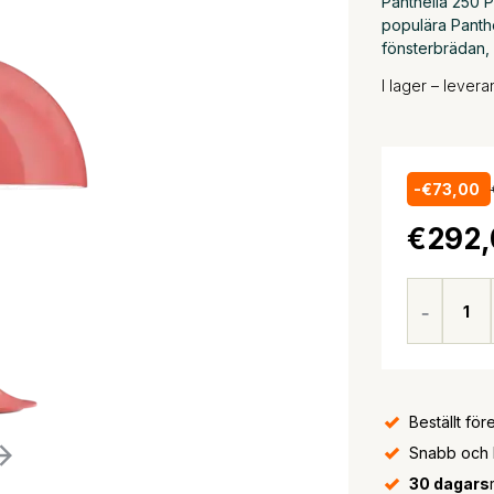
Panthella 250 
populära Panthe
fönsterbrädan, 
I lager – lever
-€73,00
€292,
Beställt för
Snabb och bi
30 dagars