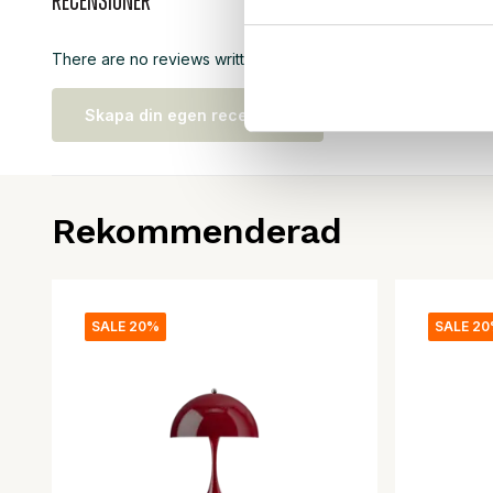
Recensioner
There are no reviews written yet about this product..
Skapa din egen recension
Rekommenderad
SALE 20%
SALE 2