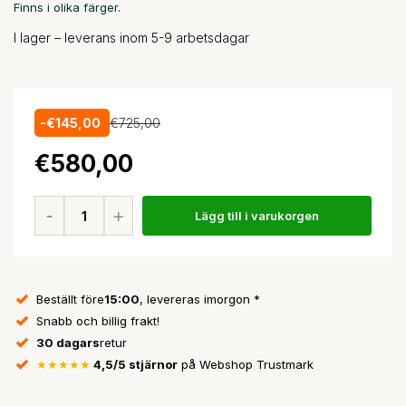
Finns i olika färger.
I lager – leverans inom 5-9 arbetsdagar
-€145,00
€725,00
€580,00
Lägg till i varukorgen
Beställt före
15:00
, levereras imorgon *
Snabb och billig frakt!
30 dagars
retur
★★★★★
4,5/5 stjärnor
på Webshop Trustmark