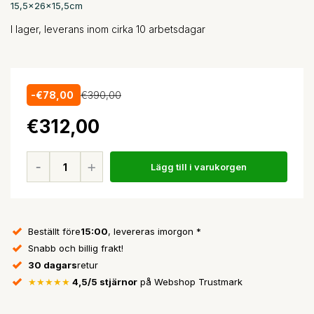
15,5x26x15,5cm
I lager, leverans inom cirka 10 arbetsdagar
-€78,00
€390,00
€312,00
Lägg till i varukorgen
Beställt före
15:00
, levereras imorgon *
Snabb och billig frakt!
30 dagars
retur
★★★★★
4,5/5 stjärnor
på Webshop Trustmark