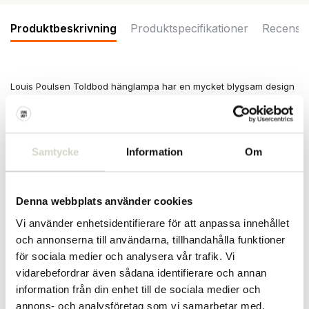
Produktbeskrivning
Produktspecifikationer
Recensi
Louis Poulsen Toldbod hänglampa har en mycket blygsam design
och är därför lätt att använda i vilken interiör som helst. Tillverkad
av munblåst opalglas och rostfritt stål. finns i två storlekar. Mått
15,5x26x15,5cm
Mått: bredd 15,5 x höjd 26 x längd 15,5 cm
Samtycke
Information
Om
Material: munblåst opalglas, borstat rostfritt stål
Färg Vit
Övrigt:
Ljuskälla
1x25WW G9
. Sladdlängd 3m.
Denna webbplats använder cookies
PRODUKTSPECIFIKATIONER
Vi använder enhetsidentifierare för att anpassa innehållet
och annonserna till användarna, tillhandahålla funktioner
för sociala medier och analysera vår trafik. Vi
Artikelnummer
5741094150
vidarebefordrar även sådana identifierare och annan
SKU
information från din enhet till de sociala medier och
annons- och analysföretag som vi samarbetar med.