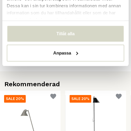
EAN
5703411267752
Dessa kan i sin tur kombinera informationen med annan
information som du har tillhandahållit eller som de har
samlat in när du har använt deras tjänster.
Recensioner
Tillåt alla
There are no reviews written yet about this product..
Anpassa
Skapa din egen recension
Rekommenderad
SALE 20%
SALE 20%