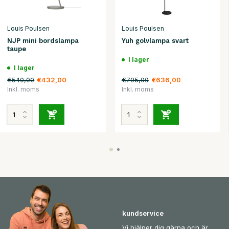
Louis Poulsen
Louis Poulsen
NJP mini bordslampa
Yuh golvlampa svart
taupe
I lager
I lager
€540,00
€795,00
€432,00
€636,00
Inkl. moms
Inkl. moms
kundservice
Vi hjälper dig gärna och är