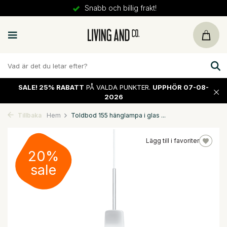
Snabb och billig frakt!
SALE!
25% RABATT
PÅ VALDA PUNKTER.
UPPHÖR 07-08-
2026
Tillbaka
Hem
Toldbod 155 hänglampa i glas ...
Lägg till i favoriter
20%
sale