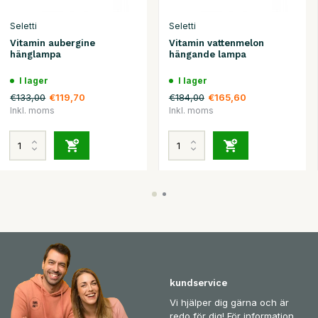
Seletti
Seletti
Vitamin aubergine
Vitamin vattenmelon
hänglampa
hängande lampa
I lager
I lager
€133,00
€184,00
€119,70
€165,60
Inkl. moms
Inkl. moms
kundservice
Vi hjälper dig gärna och är
redo för dig! För information