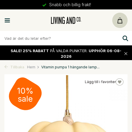
Snabb och billig frakt!
SALE!
25% RABATT
PÅ VALDA PUNKTER.
UPPHÖR 06-08-
2026
Tillbaka
Hem
Vitamin pumpa 1 hängande lamp...
Lägg till i favoriter
10%
sale