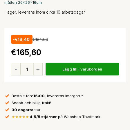
måtten 26x26x16cm
I lager, leverans inom cirka 10 arbetsdagar
-€18,40
€184,00
€165,60
Lägg till i varukorgen
Beställt före
15:00
, levereras imorgon *
Snabb och billig frakt!
30 dagars
retur
★★★★★
4,5/5 stjärnor
på Webshop Trustmark