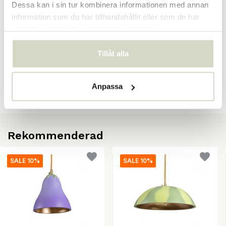
Dessa kan i sin tur kombinera informationen med annan
information som du har tillhandahållit eller som de har
samlat in när du har använt deras tjänster.
Recensioner
Tillåt alla
There are no reviews written yet about this product..
Skapa din egen recension
Anpassa
Rekommenderad
SALE 10%
SALE 10%