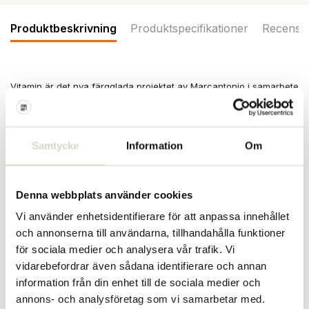
Produktbeskrivning
Produktspecifikationer
Recensi
Vitamin är det nya färgglada projektet av Marcantonio i samarbete
med Seletti. Kollektionen innehåller föremål som väcker grönsaker
och färsk frukt till liv. Seletti Vitamin pumpa hängande lampa har
måtten 26x26x16cm
Samtycke
Information
Om
Storlek: 26 x 26 x 16 cm
Material: harts
Färg: orange
Denna webbplats använder cookies
PRODUKTSPECIFIKATIONER
Vi använder enhetsidentifierare för att anpassa innehållet
och annonserna till användarna, tillhandahålla funktioner
Artikelnummer
15365
för sociala medier och analysera vår trafik. Vi
vidarebefordrar även sådana identifierare och annan
SKU
15365
information från din enhet till de sociala medier och
annons- och analysföretag som vi samarbetar med.
EAN
8008215218205