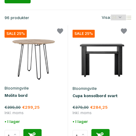
Visa:
96 produkter
SALE 25%
SALE 25%
Bloomingville
Bloomingville
Molito bord
Cupa konsolbord svart
€399,00
€379,00
€299,25
€284,25
Inkl. moms
Inkl. moms
• I lager
• I lager