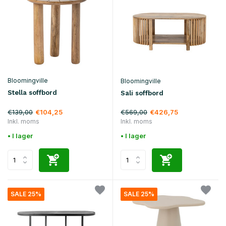
Bloomingville
Bloomingville
Stella soffbord
Sali soffbord
€139,00
€569,00
€104,25
€426,75
Inkl. moms
Inkl. moms
• I lager
• I lager
SALE 25%
SALE 25%