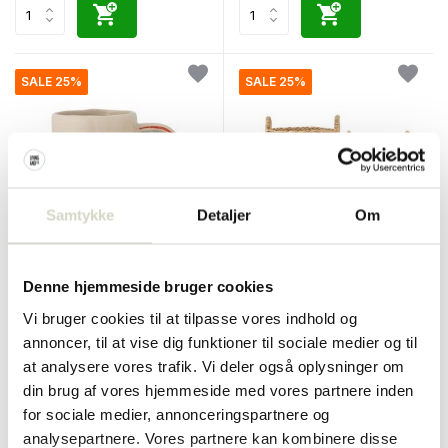
SALE 25%
SALE 25%
Samtykke
Detaljer
Om
Bloomingville Mini
Bloomingville Mini
Denne hjemmeside bruger cookies
Cloudy krus sæt med 6 stk
Agnes opbevaringskurve sæt
med 2 stk
Vi bruger cookies til at tilpasse vores indhold og
€140,00
€84,90
€105,00
€63,67
annoncer, til at vise dig funktioner til sociale medier og til
Inkl. Moms
Inkl. Moms
at analysere vores trafik. Vi deler også oplysninger om
• På lager
• På lager
din brug af vores hjemmeside med vores partnere inden
for sociale medier, annonceringspartnere og
analysepartnere. Vores partnere kan kombinere disse