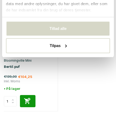
data med andre oplysninger, du har givet dem, eller som
de har indsamlet fra din brug af deres tjenester.
SALE 25%
Tillad alle
Tilpas
Bloomingville Mini
Bertil puf
€139,00
€104,25
Inkl. Moms
• På lager