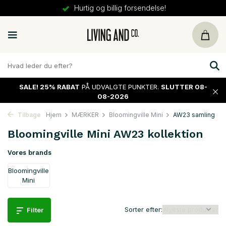
Hurtig og billig forsendelse!
SALE!
25% RABAT
PÅ UDVALGTE PUNKTER.
SLUTTER 08-
08-2026
Tilbage
Hjem
MÆRKER
Bloomingville Mini
AW23 samling
Bloomingville Mini AW23 kollektion
Vores brands
Bloomingville
Mini
Sorter efter:
Filter