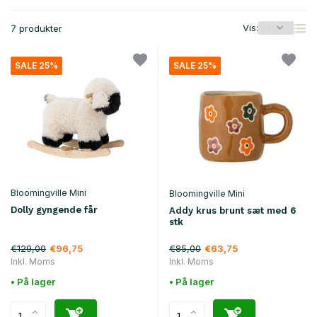
Vis:
7 produkter
SALE 25%
SALE 25%
Bloomingville Mini
Bloomingville Mini
Dolly gyngende får
Addy krus brunt sæt med 6
stk
€129,00
€85,00
€96,75
€63,75
Inkl. Moms
Inkl. Moms
• På lager
• På lager