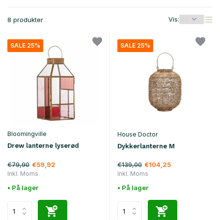
Vis:
8 produkter
SALE 25%
SALE 25%
Bloomingville
House Doctor
Drew lanterne lyserød
Dykkerlanterne M
€79,90
€139,00
€59,92
€104,25
Inkl. Moms
Inkl. Moms
• På lager
• På lager