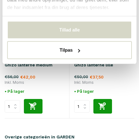
SALE 25%
SALE 25%
de har indsamlet fra din brug af deres tjenester.
Tillad alle
Tilpas
Nordal
Nordal
Ghizo lanterne medium
Ghizo lanterne lille
€56,00
€50,00
€42,00
€37,50
Inkl. Moms
Inkl. Moms
• På lager
• På lager
Overige categorieën in GARDEN