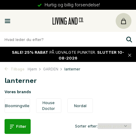
Hurtig og billig forsendelse!
SALE!
25% RABAT
PÅ UDVALGTE PUNKTER.
SLUTTER 10-
08-2026
Tilbage
Hjem
GARDEN
lanterner
lanterner
Vores brands
House
Bloomingville
Nordal
Doctor
Sorter efter:
Filter