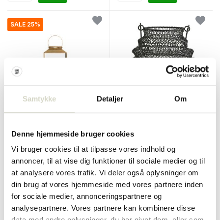
SALE 25%
Samtykke
Detaljer
Om
Nordal
Nordal
Bitra lanterne L
alor lanterne
Denne hjemmeside bruger cookies
€295,00
€221,25
€35,00
Vi bruger cookies til at tilpasse vores indhold og
Inkl. Moms
Inkl. Moms
annoncer, til at vise dig funktioner til sociale medier og til
• På lager
• På lager
at analysere vores trafik. Vi deler også oplysninger om
din brug af vores hjemmeside med vores partnere inden
for sociale medier, annonceringspartnere og
analysepartnere. Vores partnere kan kombinere disse
data med andre oplysninger, du har givet dem, eller som