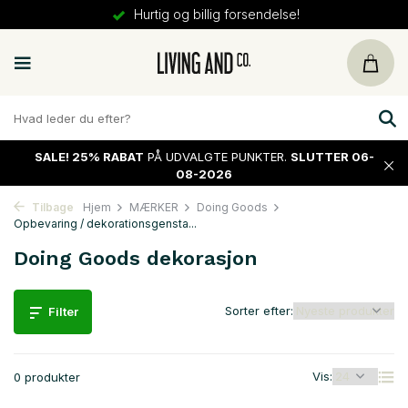
Hurtig og billig forsendelse!
SALE!
25% RABAT
PÅ UDVALGTE PUNKTER.
SLUTTER 06-
08-2026
Tilbage
Hjem
MÆRKER
Doing Goods
Opbevaring / dekorationsgensta...
Doing Goods dekorasjon
Sorter efter:
Filter
Vis:
0 produkter