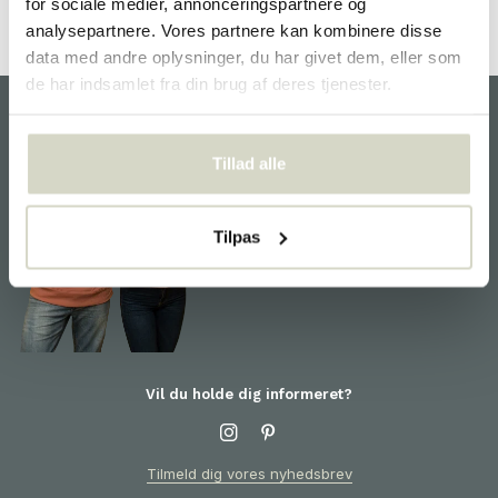
for sociale medier, annonceringspartnere og
analysepartnere. Vores partnere kan kombinere disse
data med andre oplysninger, du har givet dem, eller som
de har indsamlet fra din brug af deres tjenester.
kunde service
Tillad alle
Vi er glade for at hjælpe dig
og er klar til dig! For
information om produkter eller
Tilpas
din ordre bedes du kontakte
kundeservice
Vil du holde dig informeret?
Tilmeld dig vores nyhedsbrev