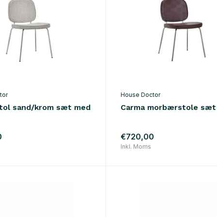
tor
House Doctor
tol sand/krom sæt med
Carma morbærstole sæt
0
€720,00
Inkl. Moms