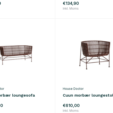
0
€134,90
Inkl. Moms
tor
House Doctor
rbær loungesofa
Cuun morbær loungesto
00
€610,00
Inkl. Moms