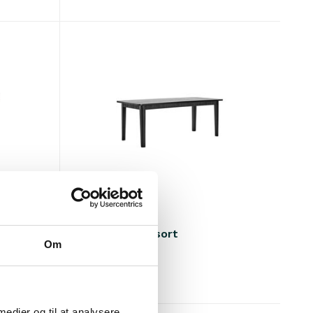
House Doctor
Balancebord sort
Om
€1.320,00
Inkl. Moms
 medier og til at analysere