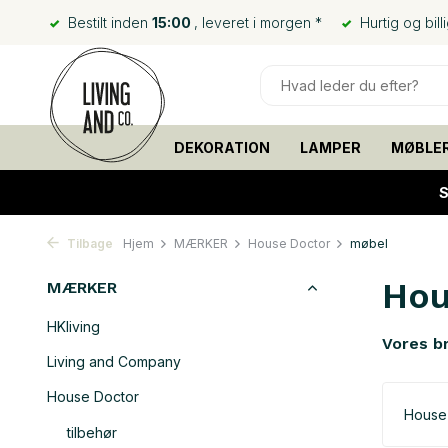
Bestilt inden
15:00
, leveret i morgen *
Hurtig og bill
DEKORATION
LAMPER
MØBLE
S
Tilbage
Hjem
MÆRKER
House Doctor
møbel
Hou
MÆRKER
HKliving
Vores b
Living and Company
House Doctor
House
tilbehør