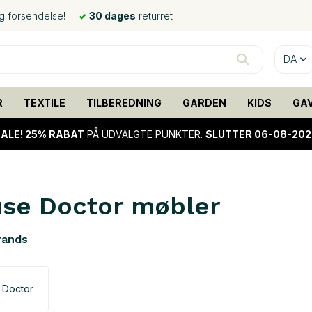
ig forsendelse!
30 dages
returret
DA
R
TEXTILE
TILBEREDNING
GARDEN
KIDS
GA
ALE!
25% RABAT
PÅ UDVALGTE PUNKTER.
SLUTTER 06-08-202
se Doctor møbler
rands
 Doctor