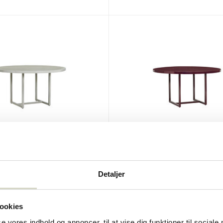
tor
House Doctor
dssand
Mulberry blondebord
Detaljer
00
€1.340,00
Inkl. Moms
ookies
se vores indhold og annoncer, til at vise dig funktioner til sociale