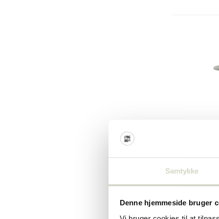
jern
(84)
stål
(39)
House Doc
Kantbor
Samtykke
€1.340,
Inkl. Moms
Denne hjemmeside bruger c
Vi bruger cookies til at tilpas