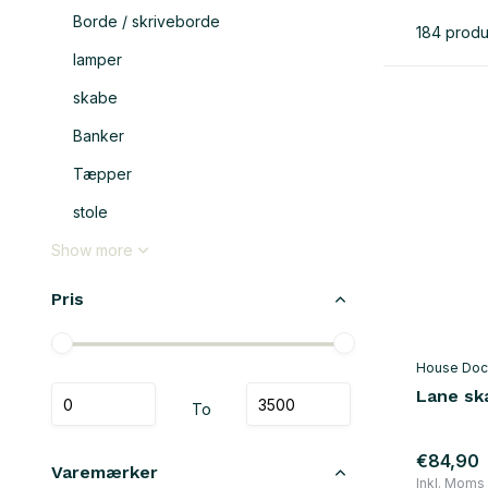
Borde / skriveborde
184 produ
lamper
skabe
Banker
Tæpper
stole
Show more
Pris
House Doc
Lane sk
To
€84,90
Varemærker
Inkl. Moms