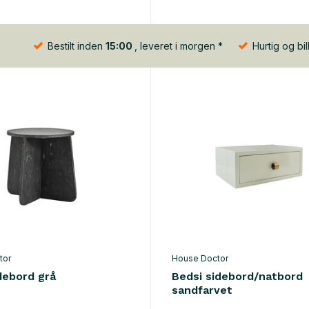
Bestilt inden
15:00
, leveret i morgen *
Hurtig og bil
tor
House Doctor
debord grå
Bedsi sidebord/natbord
sandfarvet