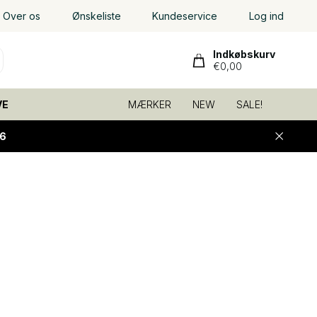
Over os
Ønskeliste
Kundeservice
Log ind
Indkøbskurv
€0,00
VE
MÆRKER
NEW
SALE!
6