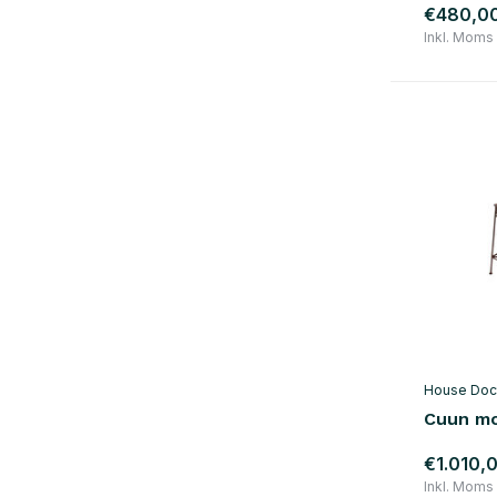
violet
(7)
€480,0
Inkl. Moms
brun
(47)
guld
(15)
Show more
materiale
træ
(84)
metal
(39)
marmor
(8)
rattan
(9)
plast
(6)
House Doc
bomuld
(8)
Cuun mo
messing
(12)
€1.010,
Glas / Keramik
(22)
Inkl. Moms