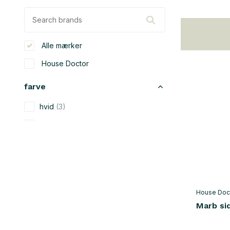
Alle mærker
House Doctor
farve
hvid
(3)
beige
(33)
sort
(72)
blå
(2)
grøn
(14)
House Doc
grå
(20)
Marb si
rød
(9)