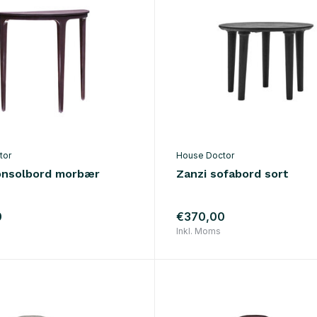
tor
House Doctor
nsolbord morbær
Zanzi sofabord sort
0
€370,00
Inkl. Moms