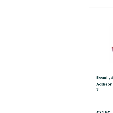
Bloomingvi
Addison
3
€74,90