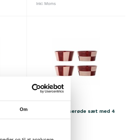
Inkl. Moms
Bloomingville
Om
 med 4
Floki skåle lyserøde sæt med 4
€84,90
Inkl. Moms
 medier og til at analysere