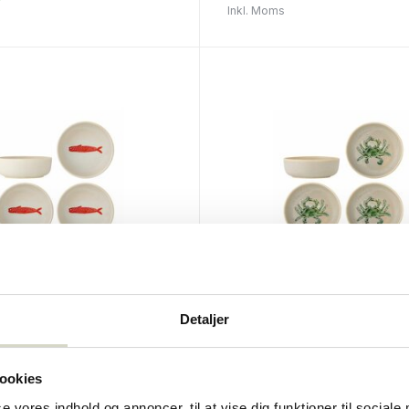
r
Inkl. Moms
lle
Bloomingville
Detaljer
øde skåle sæt med 4
Havde grønne skåle sæt
dele
€94,90
ookies
Inkl. Moms
se vores indhold og annoncer, til at vise dig funktioner til sociale