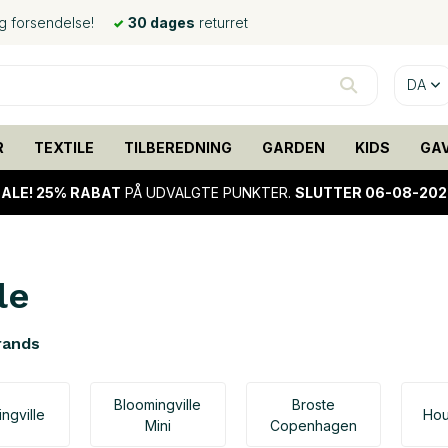
ig forsendelse!
30 dages
returret
DA
R
TEXTILE
TILBEREDNING
GARDEN
KIDS
GA
ALE!
25% RABAT
PÅ UDVALGTE PUNKTER.
SLUTTER 06-08-202
le
rands
Bloomingville
Broste
ngville
Hou
Mini
Copenhagen