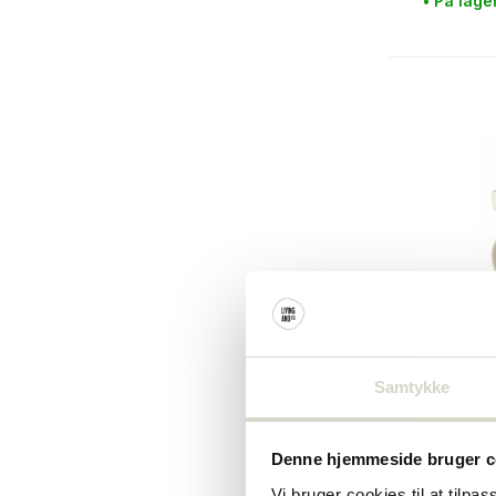
• På lage
Bloomingvi
Samtykke
Havde r
dele
€94,90
Denne hjemmeside bruger c
Inkl. Moms
Vi bruger cookies til at tilpas