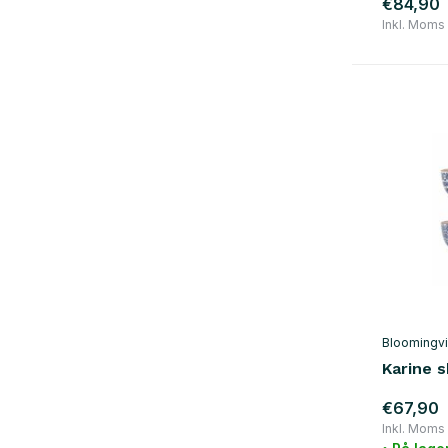
€84,90
sort
(9)
Inkl. Moms
blå
(33)
grøn
(29)
grå
(13)
gul
(15)
appelsin
(5)
rød
(10)
violet
(7)
Show more
materiale
Bloomingvi
Karine 
træ
(1)
marmor
(1)
€67,90
Inkl. Moms
Glas / Keramik
(122)