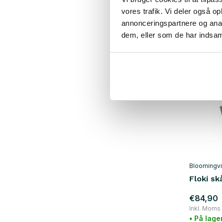
• På lage
vores trafik. Vi deler også 
annonceringspartnere og anal
dem, eller som de har indsaml
Bloomingvi
Floki s
€84,90
Inkl. Moms
• På lage