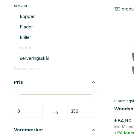
service
123 produ
kopper
Plader
Briller
skåle
serveringsskål
Show more
Pris
Bloomingvi
Woodsby
To
€84,90
Inkl. Moms
Varemærker
• På lage