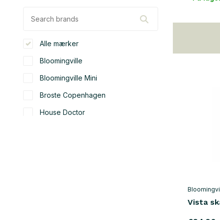
Alle mærker
Bloomingville
Bloomingville Mini
Broste Copenhagen
House Doctor
Hubsch
Nordal
farve
hvid
(12)
Bloomingvi
Vista s
beige
(33)