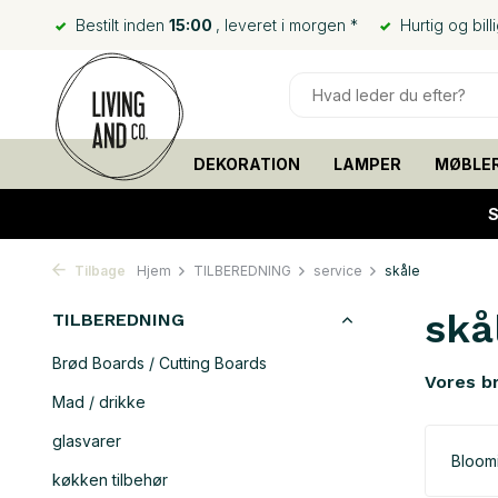
Bestilt inden
15:00
, leveret i morgen *
Hurtig og bill
DEKORATION
LAMPER
MØBLE
S
Tilbage
Hjem
TILBEREDNING
service
skåle
skå
TILBEREDNING
Brød Boards / Cutting Boards
Vores b
Mad / drikke
glasvarer
Bloomi
køkken tilbehør