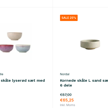
SALE 25%
lle
Nordal
 skåle lyserød sæt med
Kornede skåle L sand s
6 dele
€87,00
€65,25
Inkl. Moms