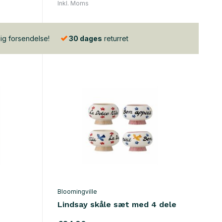
Inkl. Moms
lig forsendelse!
30 dages
returret
Bloomingville
Lindsay skåle sæt med 4 dele