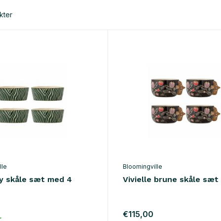
kter
lle
Bloomingville
 skåle sæt med 4
Vivielle brune skåle sæ
€115,00
r