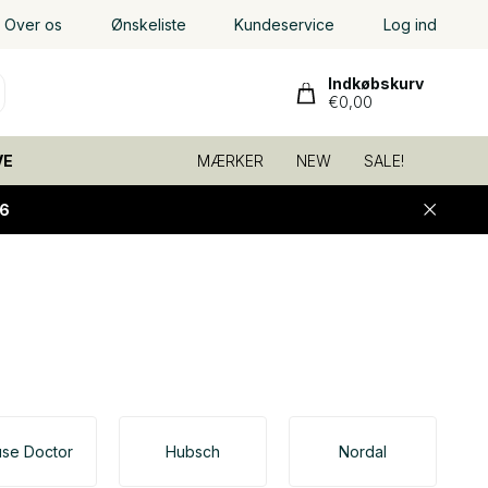
Over os
Ønskeliste
Kundeservice
Log ind
Indkøbskurv
€0,00
VE
MÆRKER
NEW
SALE!
6
se Doctor
Hubsch
Nordal