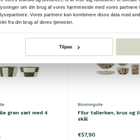
r
• På lager
oplysninger om din brug af vores hjemmeside med vores partnere i
ysepartnere. Vores partnere kan kombinere disse data med andr
et fra din brug af deres tjenester.
Tilpas
lle
Bloomingville
kåle grøn sæt med 4
Filur tallerken, krus og li
skål
€57,90
r