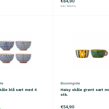
€84,90
Inkl. Moms
lle
Bloomingville
skåle blå sæt med 4
Haisy skåle grønt sæt m
stk.
€54,90