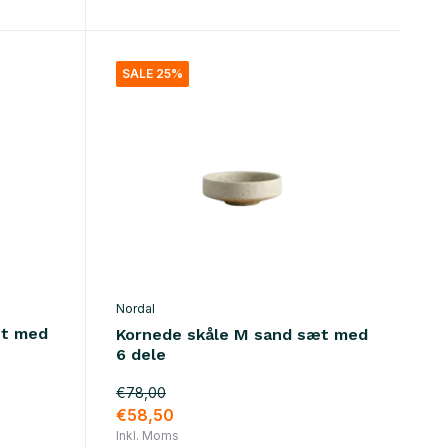
SALE 25%
Nordal
æt med
Kornede skåle M sand sæt med
6 dele
€78,00
€58,50
Inkl. Moms