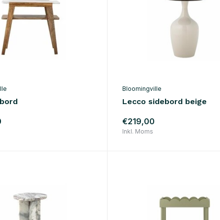
lle
Bloomingville
ebord
Lecco sidebord beige
0
€219,00
Inkl. Moms