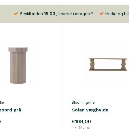
Bestilt inden
15:00
, leveret i morgen *
Hurtig og bil
lle
Bloomingville
ebord grå
Solan væghylde
0
€109,00
Inkl. Moms