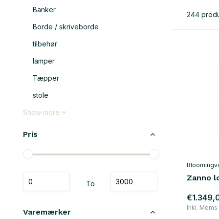
Banker
244 prod
Borde / skriveborde
tilbehør
lamper
Tæpper
stole
Show more
Pris
Bloomingvi
Zanno l
To
€1.349,
Inkl. Moms
Varemærker