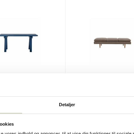
lle
Bloomingville
nk blå
Pione dagseng brun
0
€899,00
Detaljer
Inkl. Moms
ookies
se vores indhold og annoncer, til at vise dig funktioner til sociale