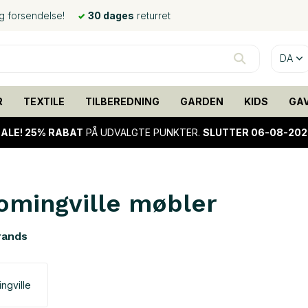
ig forsendelse!
30 dages
returret
DA
R
TEXTILE
TILBEREDNING
GARDEN
KIDS
GA
ALE!
25% RABAT
PÅ UDVALGTE PUNKTER.
SLUTTER 06-08-202
omingville møbler
rands
ngville