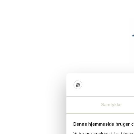
jern
(55)
læder
(1)
Bloomingvi
Porir ba
€269,0
Samtykke
Inkl. Moms
Denne hjemmeside bruger c
Vi bruger cookies til at tilpas