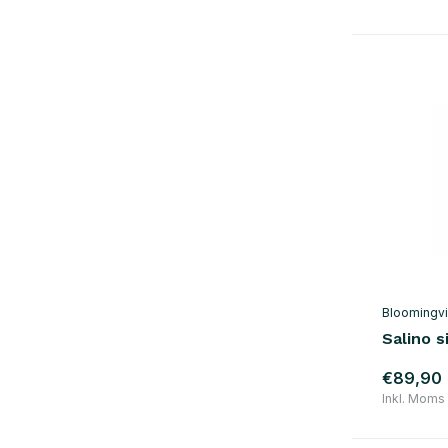
appelsin
(2)
rød
(8)
brun
(53)
Show more
materiale
træ
(167)
metal
(50)
marmor
(9)
rattan
(28)
Bloomingvi
plast
(8)
Salino 
bomuld
(48)
€89,90
Inkl. Moms
uld
(1)
Glas / Keramik
(26)