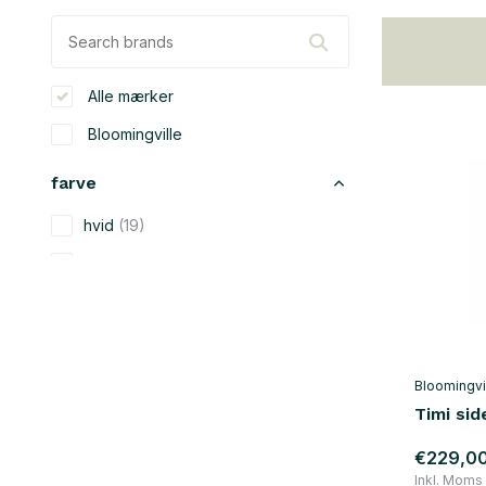
Alle mærker
Bloomingville
farve
hvid
(19)
beige
(27)
sort
(62)
blå
(13)
grøn
(19)
Bloomingvi
Timi sid
grå
(24)
gul
(7)
€229,0
Inkl. Moms