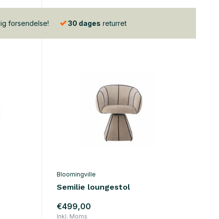
lig forsendelse!
30 dages
returret
Bloomingville
Semilie loungestol
€499,00
Inkl. Moms