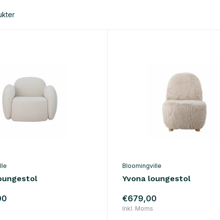
ukter
lle
Bloomingville
oungestol
Yvona loungestol
00
€679,00
Inkl. Moms