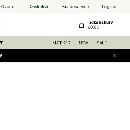
Over os
Ønskeliste
Kundeservice
Log ind
Indkøbskurv
€0,00
VE
MÆRKER
NEW
SALE!
6