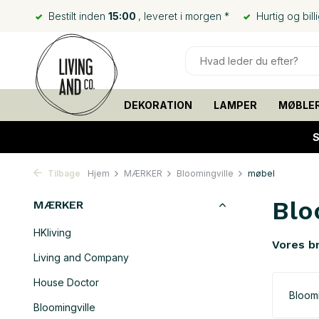
Bestilt inden
15:00
, leveret i morgen *
Hurtig og bill
DEKORATION
LAMPER
MØBLE
S
Tilbage
Hjem
MÆRKER
Bloomingville
møbel
Blo
MÆRKER
HKliving
Vores b
Living and Company
House Doctor
Bloomi
Bloomingville