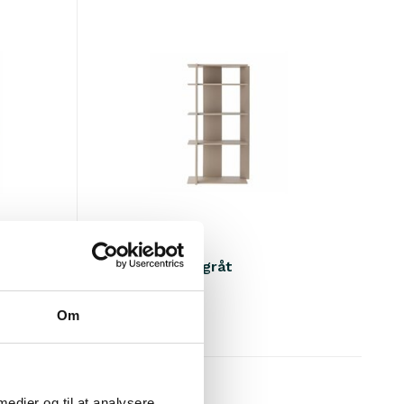
Bloomingville
Norvida skab gråt
€289,00
Om
Inkl. Moms
 medier og til at analysere